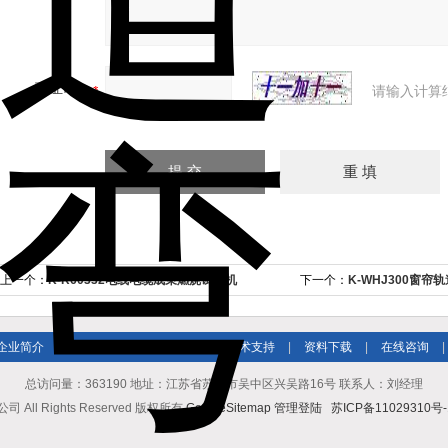
验证码：
请输入计算
上一个：
K-R60332电线电缆成束燃烧试验机
下一个：
K-WHJ300窗
企业简介
|
新闻资讯
|
产品展示
|
技术支持
|
资料下载
|
在线咨询
|
总访问量：363190 地址：江苏省苏州市吴中区兴吴路16号 联系人：刘经理
l Rights Reserved 版权所有
GoogleSitemap
管理登陆
苏ICP备11029310号-