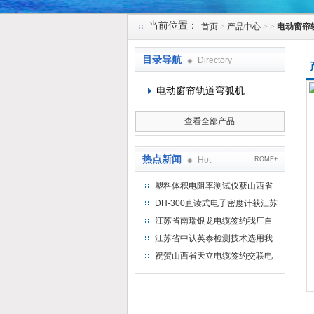
当前位置：
首页
>
产品中心
> >
电动窗帘
苏州凯特尔仪器设备有限公司
目录导航
Directory
电动窗帘轨道弯弧机
查看全部产品
热点新闻
Hot
ROME+
塑料体积电阻率测试仪获山西省
水利机械厂选用
DH-300直读式电子密度计获江苏
省苏州市安信塑业选用
江苏省南瑞银龙电缆签约我厂自
然换气老化箱等电缆检测设备
江苏省中认英泰检测技术选用我
厂自然换气老化试验箱
祝贺山西省天立电缆签约交联电
缆（纵横）切片机和电缆刨片机