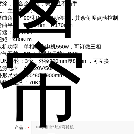
喷涂，铝合金包边，美观且不伤手。
二、主要参数：
弯曲角度：90°和135°自动停机，其余角度点动控制
弯曲半径：R190mm、R170mm
速：0.9r/min
扭矩：460N.m
电机功率：单相异步电机550w，可订做三相
空气开关：2P（带漏电保护）D16
PUM滚轮：3个，外径200mm厚80mm，可互换
电源电压：AC220V/50HZ
外形尺寸：700*800*900mm
整机重量约：70Kg
产品：