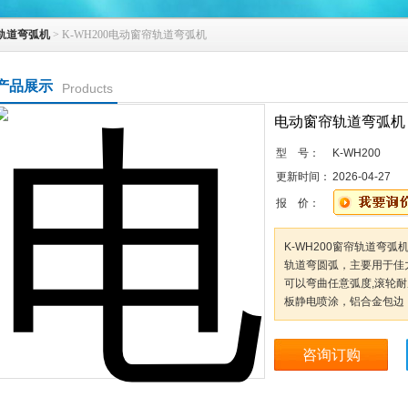
轨道弯弧机
> K-WH200电动窗帘轨道弯弧机
产品展示
Products
电动窗帘轨道弯弧机
型 号：
K-WH200
更新时间：
2026-04-27
报 价：
K-WH200窗帘轨道弯
轨道弯圆弧，主要用于佳
可以弯曲任意弧度,滚轮耐
板静电喷涂，铝合金包边
咨询订购