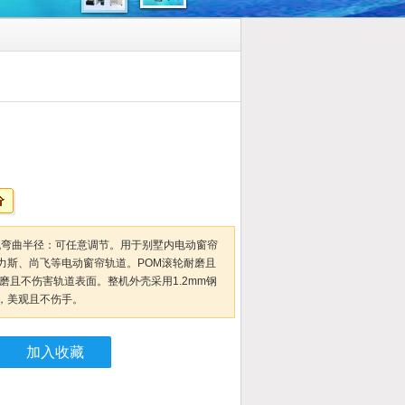
弧机弯曲半径：可任意调节。用于别墅内电动窗帘
力斯、尚飞等电动窗帘轨道。POM滚轮耐磨且
磨且不伤害轨道表面。整机外壳采用1.2mm钢
，美观且不伤手。
加入收藏