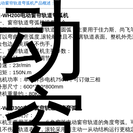
电动窗帘轨道弯弧机产品概述：
K-WH200
电动窗帘轨道弯弧机
一、窗帘轨道弯弧机设备简介：
用于别墅内电动窗帘轨道弯圆弧，主要用于佳力斯、尚飞
可以弯曲任意弧度,滚轮耐磨且不伤害轨道表面。整机外壳采
金包边，美观且不伤手。
二、窗帘轨道弯弧机主要参数：
弯曲半径：可任意调节
转速：23r/min
扭矩：150N.m
电机功率：单相异步电机750w，可订做三相
外形尺寸：600*700*800mm
整机重量约：80Kg
K-WHJ300电动窗帘轨道角度弯弧机
一、设备简介：
本机主要用于飘窗、八角窗等电动窗帘轨道的角度弯弧。可
且不伤害轨道表面，滚轮采用两主动一从动结构运行更稳定