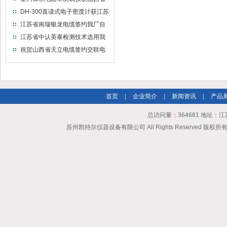
水利机械厂选用
DH-300直读式电子密度计获江苏
省苏州市安信塑业选用
江苏省南瑞银龙电缆签约我厂自
然换气老化箱等电缆检测设备
江苏省中认英泰检测技术选用我
厂自然换气老化试验箱
祝贺山西省天立电缆签约交联电
缆（纵横）切片机和电缆刨片机
首页
|
企业简介
|
新闻资讯
|
产品
总访问量：364681 地址
苏州凯特尔仪器设备有限公司 All Rights Reserved 版权所