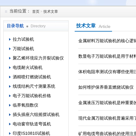
当前位置：
首页
>
技术文章
苏州凯特尔仪器设备有限公司
技术文章
目录导航
Directory
Article
拉力试验机
金属材料万能试验机的核心逻
万能试验机
数显电子万能试验机是用于材
聚乙烯环境应力开裂试验仪
电缆耐火试验机
体积电阻率测试仪有哪些使用
酒精喷灯燃烧试验机
线缆结构尺寸测量系统
如何维护保养垂直燃烧试验仪
电子万能试验机价格
金属液压万能试验机是种重要
临界氧指数仪
插头插座六组摇摆试验机
现代金属万能试验机普遍采用
电动窗帘轨道弯弧机
印度IS10810试验机
矿用电缆弯曲试验机的使用注