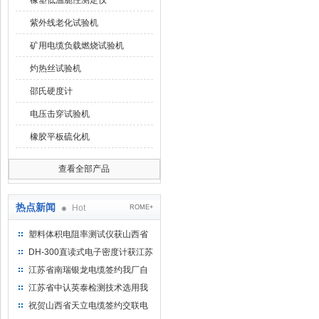
橡塑低温脆性测定仪
紫外线老化试验机
矿用电缆负载燃烧试验机
灼热丝试验机
邵氏硬度计
电压击穿试验机
橡胶平板硫化机
查看全部产品
热点新闻
Hot
ROME+
塑料体积电阻率测试仪获山西省
水利机械厂选用
DH-300直读式电子密度计获江苏
省苏州市安信塑业选用
江苏省南瑞银龙电缆签约我厂自
然换气老化箱等电缆检测设备
江苏省中认英泰检测技术选用我
厂自然换气老化试验箱
祝贺山西省天立电缆签约交联电