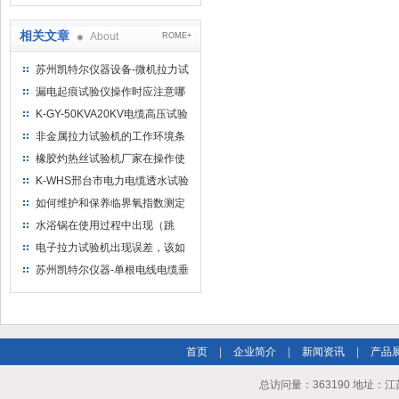
缆（纵横）切片机和电缆刨片机
相关文章
About
ROME+
苏州凯特尔仪器设备-微机拉力试
验机-电子拉力试验机-国内厂家
漏电起痕试验仪操作时应注意哪
些事项
K-GY-50KVA20KV电缆高压试验
台（手动）操作台使用说明书
非金属拉力试验机的工作环境条
件
橡胶灼热丝试验机厂家在操作使
用应准备哪些工作
K-WHS邢台市电力电缆透水试验
装置
如何维护和保养临界氧指数测定
仪
水浴锅在使用过程中出现（跳
闸）处理方法
电子拉力试验机出现误差，该如
何解决
苏州凯特尔仪器-单根电线电缆垂
直燃烧试验机-使用范围-设计标
准
首页
|
企业简介
|
新闻资讯
|
产品
总访问量：363190 地址