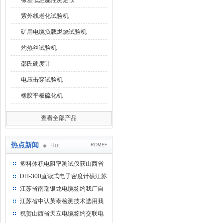
橡塑低温脆性测定仪
紫外线老化试验机
矿用电缆负载燃烧试验机
灼热丝试验机
邵氏硬度计
电压击穿试验机
橡胶平板硫化机
查看全部产品
热点新闻
Hot
ROME+
塑料体积电阻率测试仪获山西省
水利机械厂选用
DH-300直读式电子密度计获江苏
省苏州市安信塑业选用
江苏省南瑞银龙电缆签约我厂自
然换气老化箱等电缆检测设备
江苏省中认英泰检测技术选用我
厂自然换气老化试验箱
祝贺山西省天立电缆签约交联电