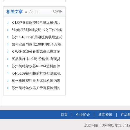
缆（纵横）切片机和电缆刨片机
相关文章
About
ROME+
K-LQP-B新款交联电缆纵横切片
机的使用说明
5吨电子试验机说明书之工作准备
苏州K-R386矿用电缆负载燃烧试
验机价格
如何安装与调试100KN电子万能
试验机
K-WG4010长春市高低温循环测
试箱故障维修
买品质好-技术硬-价格低-有现货
微机试验机就到苏州凯特尔仪器
苏州凯特尔仪器K-R94塑料部件
垂直水平燃烧试验机符合标准
K-R5169福州橡胶灼热丝测试机
品牌
杭州橡胶塑料拉力试验机国内哪
家价格低？
苏州凯特尔仪器关于薄膜检测的
标准如下
首页
|
企业简介
|
新闻资讯
|
产品
总访问量：364681 地址