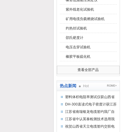
橡塑低温脆性测定仪
紫外线老化试验机
矿用电缆负载燃烧试验机
灼热丝试验机
邵氏硬度计
电压击穿试验机
橡胶平板硫化机
查看全部产品
热点新闻
Hot
ROME+
塑料体积电阻率测试仪获山西省
水利机械厂选用
DH-300直读式电子密度计获江苏
省苏州市安信塑业选用
江苏省南瑞银龙电缆签约我厂自
然换气老化箱等电缆检测设备
江苏省中认英泰检测技术选用我
厂自然换气老化试验箱
祝贺山西省天立电缆签约交联电