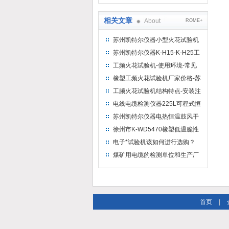
缆（纵横）切片机和电缆刨片机
相关文章
About
ROME+
苏州凯特尔仪器小型火花试验机
完整版使用说明书
苏州凯特尔仪器K-H15-K-H25工
频火花试验机整机使用说明
工频火花试验机-使用环境-常见
故障及排除方法-苏州凯特尔仪器
橡塑工频火花试验机厂家价格-苏
州凯特尔仪器
工频火花试验机结构特点-安装注
意事项-苏州凯特尔仪器
电线电缆检测仪器225L可程式恒
温恒湿试验箱
苏州凯特尔仪器电热恒温鼓风干
燥箱/热延伸烘箱/空气热老化试验
徐州市K-WD5470橡塑低温脆性
箱产品特点
温度测定仪试验步骤
电子*试验机该如何进行选购？
煤矿用电缆的检测单位和生产厂
家，需要有哪些矿用电缆检测设
备？
首页
|