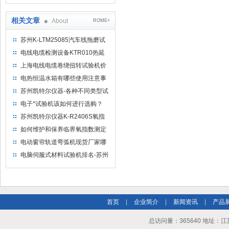
缆（纵横）切片机和电缆刨片机
相关文章
About
ROME+
苏州K-LTM25085汽车线拖磨试
验机参考标准
电线电缆检测设备KTR010热延
伸试验装置
上海电线电缆卷绕扭转试验机价
格
电热恒温水箱有哪些使用注意事
项
苏州凯特尔仪器-各种不同类型试
验机的拉伸强度对比
电子*试验机该如何进行选购？
苏州凯特尔仪器K-R2406S氧指
数分析仪
如何维护和保养临界氧指数测定
仪
电动窗帘轨道弯弧机现货厂家哪
家好呢？苏州凯特尔仪器
电脑伺服式材料试验机排名-苏州
凯特尔仪器
首页
|
企业简介
|
新闻资讯
|
产品
总访问量：365640 地址