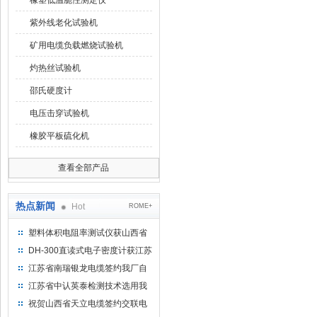
橡塑低温脆性测定仪
紫外线老化试验机
矿用电缆负载燃烧试验机
灼热丝试验机
邵氏硬度计
电压击穿试验机
橡胶平板硫化机
查看全部产品
热点新闻
Hot
ROME+
塑料体积电阻率测试仪获山西省
水利机械厂选用
DH-300直读式电子密度计获江苏
省苏州市安信塑业选用
江苏省南瑞银龙电缆签约我厂自
然换气老化箱等电缆检测设备
江苏省中认英泰检测技术选用我
厂自然换气老化试验箱
祝贺山西省天立电缆签约交联电