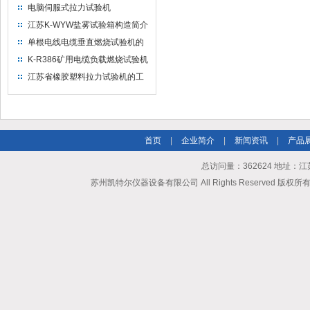
度范围
电脑伺服式拉力试验机
（500KG）-苏州凯特尔仪器
江苏K-WYW盐雾试验箱构造简介
（中性和乙酸试验）
单根电线电缆垂直燃烧试验机的
试验火焰的确认装置
K-R386矿用电缆负载燃烧试验机
的操作规程
江苏省橡胶塑料拉力试验机的工
作原理有哪些？
首页
|
企业简介
|
新闻资讯
|
产品
总访问量：362624 地址
苏州凯特尔仪器设备有限公司 All Rights Reserved 版权所