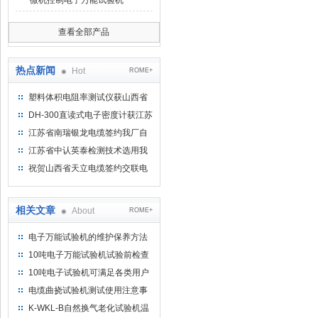
微机控制电子万能试验机
查看全部产品
热点新闻
Hot
ROME+
塑料体积电阻率测试仪获山西省
水利机械厂选用
DH-300直读式电子密度计获江苏
省苏州市安信塑业选用
江苏省南瑞银龙电缆签约我厂自
然换气老化箱等电缆检测设备
江苏省中认英泰检测技术选用我
厂自然换气老化试验箱
祝贺山西省天立电缆签约交联电
缆（纵横）切片机和电缆刨片机
相关文章
About
ROME+
电子万能试验机的维护保养方法
10吨电子万能试验机试验前检查
工作有哪些？
10吨电子试验机可满足各类用户
不同的试验要求
电缆曲挠试验机测试使用注意事
项
K-WKL-B自然换气老化试验机温