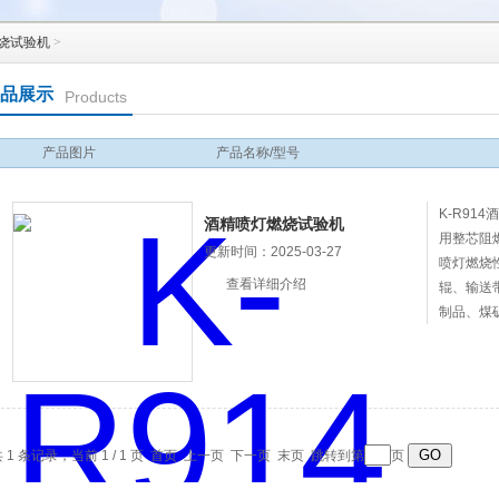
烧试验机
>
品展示
Products
产品图片
产品名称/型号
K-R91
酒精喷灯燃烧试验机
用整芯阻燃
更新时间：2025-03-27
喷灯燃烧
查看详细介绍
辊、输送
制品、煤
支架用软
钢丝绳芯
煤矿用塑
 1 条记录，当前 1 / 1 页 首页 上一页 下一页 末页 跳转到第
页