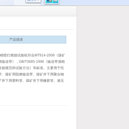
产品描述
4酒精喷灯燃烧试验机符合MT914-2008《煤矿
输送带》，GB/T3685-1996《输送带酒精
性能规范和试验方法》等标准。主要用于托
带、煤矿用阻燃输送带、煤矿井下用聚合物
矿井下用塑料管、煤矿井下用橡胶管、液压
管及软管、煤矿钢丝绳牵引输送带、煤矿用
输送带、煤矿用带式输送机橡胶缓冲托辊、
料假顶带、煤矿用钢丝绳芯阻燃输送带