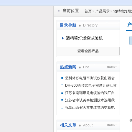
当前位置：
首页
>
产品展示
>
酒精喷灯燃
苏州凯特尔仪器设备有限公司
产
目录导航
Directory
酒精喷灯燃烧试验机
查看全部产品
热点新闻
Hot
ROME+
塑料体积电阻率测试仪获山西省
水利机械厂选用
DH-300直读式电子密度计获江苏
省苏州市安信塑业选用
江苏省南瑞银龙电缆签约我厂自
然换气老化箱等电缆检测设备
江苏省中认英泰检测技术选用我
厂自然换气老化试验箱
祝贺山西省天立电缆签约交联电
缆（纵横）切片机和电缆刨片机
共
相关文章
About
ROME+