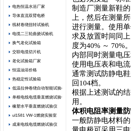
制造厂测量新鞋的
电热恒温水浴厂家
上，然后在测量所
导体直流双臂电桥
线材卷绕扭转试验机
进行测量。使用单
电缆二三轮曲挠试验机
求及放置时间同上。
换气老化试验箱
度为40% ～ 7
交联电缆切片机
内部同时测量电压
老化试验箱厂家
使用电压表和电流
恒温油浴价格
通常测试防静电鞋只
热稳定性试验箱
回104档。
低温拉伸卷绕自动智能试验机
根据上述测试的结
单根电线电缆垂直燃烧试验仪
用。
橡塑水平垂直燃烧试验仪
体积电阻率
测量防
ul1581 VW-1燃烧实验室
一般防静电材料的电
成束电线电缆燃烧试验仪
量电极可采用三电