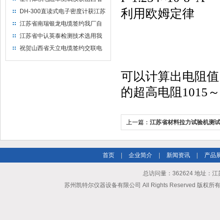
水利机械厂选用
利用欧姆定律
DH-300直读式电子密度计获江苏
省苏州市安信塑业选用
江苏省南瑞银龙电缆签约我厂自
然换气老化箱等电缆检测设备
江苏省中认英泰检测技术选用我
厂自然换气老化试验箱
祝贺山西省天立电缆签约交联电
缆（纵横）切片机和电缆刨片机
可以计算出电阻值
的超高电阻1015～
上一篇：
江苏省材料拉力试验机测试
凯特尔仪器
首页
|
企业简介
|
新闻资讯
|
产品
总访问量：362624 地址
苏州凯特尔仪器设备有限公司 All Rights Reserved 版权所