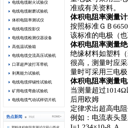
电线电缆耐火试验仪
准或有关资料。
电线电缆耐磨试验机
体积电阻率
测量计
体积电阻率测试仪
按照标准ＧＢ665
电线电缆投影仪
该标准的电极（也
电线电缆检测仪器设备
体积电阻率
测量绝
高低温试验箱
绝缘材料如塑料（
电线电缆交流高压试验机
很高，测量时应采
口罩超声波打耳带机
量时可采用三电极
剥离能力试验机
体积电阻率
测量电
电线电缆焊锡性试验机
当测量超过1014
矿用电缆弯曲试验机
后用欧姆
电线电缆气动试样切片机
定律求出超高电阻
例如：电流表头显示
热点新闻
Hot
ROME+
I=1.234×10-8 A
塑料体积电阻率测试仪获山西省