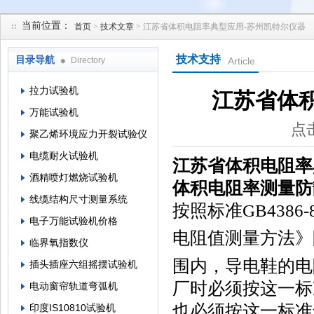
当前位置：
首页
>
技术文章
> 江苏省体积电阻率典型应用-苏州凯特尔仪器
苏州凯特尔仪器设备有限公司
技术支持
目录导航
Directory
Article
拉力试验机
江苏省体
万能试验机
点击
聚乙烯环境应力开裂试验仪
电缆耐火试验机
江苏省体积电阻率
酒精喷灯燃烧试验机
体积电阻率
测量防
线缆结构尺寸测量系统
按照标准GB438
电子万能试验机价格
电阻值测量方法》防
临界氧指数仪
围内，导电鞋的电阻
插头插座六组摇摆试验机
厂时必须按这一标
电动窗帘轨道弯弧机
也必须按这一标
印度IS10810试验机