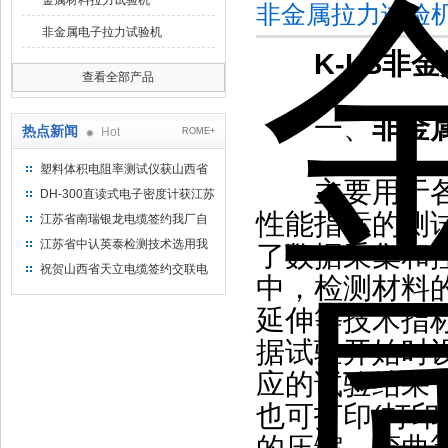
金属材料拉力试验机
非金属拉力试验
非金属电子拉力试验机
K-LS非
查看全部产品
一、
非金
热点新闻
Hot
ROME+
塑料体积电阻率测试仪获山西省
主要用于各种
水利机械厂选用
DH-300直读式电子密度计获江苏
省苏州市安信塑业选用
性能指标的测
江苏省南瑞银龙电缆签约我厂自
然换气老化箱等电缆检测设备
江苏省中认英泰检测技术选用我
了数据采集和
厂自然换气老化试验箱
祝贺山西省天立电缆签约交联电
中，检测材料的
缆（纵横）切片机和电缆刨片机
延伸等技术指
据试验开始时
应的试验结果
也可打印(打