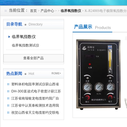
当前位置：
首页
>
产品中心
> >
临界氧指数仪
> K-R2406S电子极限氧指
苏州凯特尔仪器设备有限公司
目录导航
Directory
产品展示
Products
临界氧指数仪
临界氧指数测试仪
查看全部产品
热点新闻
Hot
ROME+
塑料体积电阻率测试仪获山西省
水利机械厂选用
DH-300直读式电子密度计获江苏
省苏州市安信塑业选用
江苏省南瑞银龙电缆签约我厂自
然换气老化箱等电缆检测设备
江苏省中认英泰检测技术选用我
厂自然换气老化试验箱
祝贺山西省天立电缆签约交联电
缆（纵横）切片机和电缆刨片机