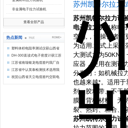
金属材料拉力试验机
苏州凯特尔拉力
非金属电子拉力试验机
苏州凯特尔拉力试
查看全部产品
电子拉力机
也称电
空间,，让操作者
热点新闻
Hot
ROME+
为适用.型式上采用
塑料体积电阻率测试仪获山西省
大测试力为50KN
水利机械厂选用
DH-300直读式电子密度计获江苏
省苏州市安信塑业选用
应器，使用在测试
江苏省南瑞银龙电缆签约我厂自
然换气老化箱等电缆检测设备
江苏省中认英泰检测技术选用我
分类的：如机械拉
厂自然换气老化试验箱
祝贺山西省天立电缆签约交联电
也越来越*。适用
缆（纵横）切片机和电缆刨片机
剂、胶粘带、不干
膜、背板材料、无
裂、热封、粘合、
苏州凯特尔拉力试
拉力范围的不同，