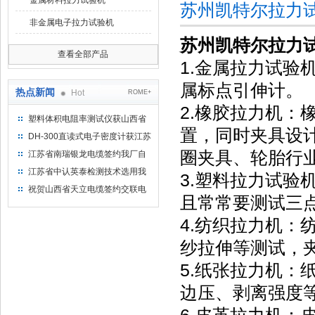
金属材料拉力试验机
苏州凯特尔拉力
非金属电子拉力试验机
苏州凯特尔拉力
查看全部产品
1.金属拉力试
属标点引伸计。
热点新闻
Hot
ROME+
2.橡胶拉力机
塑料体积电阻率测试仪获山西省
置，同时夹具设
水利机械厂选用
DH-300直读式电子密度计获江苏
省苏州市安信塑业选用
圈夹具、轮胎行
江苏省南瑞银龙电缆签约我厂自
然换气老化箱等电缆检测设备
江苏省中认英泰检测技术选用我
3.塑料拉力试
厂自然换气老化试验箱
祝贺山西省天立电缆签约交联电
且常常要测试三
缆（纵横）切片机和电缆刨片机
4.纺织拉力机
纱拉伸等测试，
5.纸张拉力机
边压、剥离强度