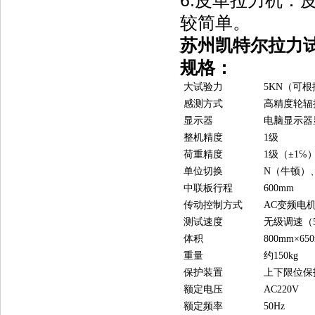
6.皮革拉力机
较简单。
苏州凯特尔拉力
规格：
大试验力
5KN（可根
感测方式
高精度轮辐
显示器
电脑显示器
整机精度
1级
荷重精度
1级（±1℅
单位切换
N（牛顿）
中联板行程
600mm
传动控制方式
AC变频电
测试速度
无级调速（50～
体积
800mm×6
重量
约150kg
保护装置
上下限位保
额定电压
AC220V
额定频率
50Hz