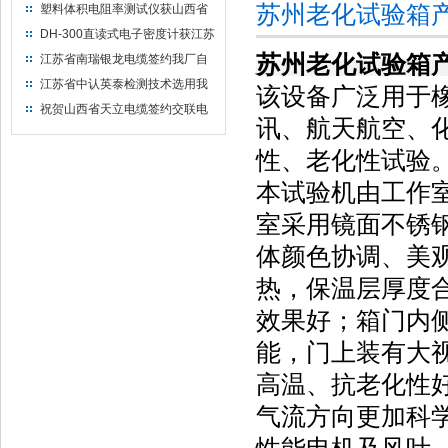
苏州老化试验箱
塑料体积电阻率测试仪获山西省
水利机械厂选用
DH-300直读式电子密度计获江苏
省苏州市安信塑业选用
苏州老化试验箱
江苏省南瑞银龙电缆签约我厂自
然换气老化箱等电缆检测设备
江苏省中认英泰检测技术选用我
该设备广泛用于
厂自然换气老化试验箱
祝贺山西省天立电缆签约交联电
讯、航天航空、
缆（纵横）切片机和电缆刨片机
性、老化性试验
本试验机由工作
室采用镜面不锈
体颜色协调、美
热，保温层厚度
效果好；箱门内
能，门上装有大
高温、抗老化性
气流方向更加科