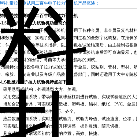
塑料扎带拉力测试用二百牛电子拉力试验机产品概述：
塑料扎带拉力测试用二百牛电子拉力试验机
K-LS数显式电子拉力试验机
功能简介：
苏州凯特尔仪器设备电子拉力试验机主要用于各种金属、非金属及复合材
制和数据采集系统，实现了数据采集和控制过程的全数字化调整。在拉伸
度，伸长变形、延伸等技术指标。以上参数在试验结束后，由主控制器根
算，同时显示相应的试验结果，各检测结果在试验结束后即可查询显示，也
具，可完成材料的压缩、弯曲等力学性能指标的测试。
苏州凯特尔仪器设备电子拉力试验机适用于金属、胶粘剂、管材、型材、
维、橡胶、等制造业以及各级产品质量监督部门，同时还适用于大中专院
K-LS数显式电子拉力试验机
特点如下：
1、采用悬臂式结构，外观造型大方、美观。
2、采用交流调速系统，带动精密滚珠丝杠副进行试验、实现试验速度的大
3、增加合适的附具，可实现对人造板、塑料板、铝材、纸张、PVC、金
弯曲、抗折、剥离试验，附件灵巧、齐全。
4、液晶数显控制系统，实时显示试验力、试验力峰值、试验速度、位移，
5、可实现试样装夹时横梁的快速升降调整，操作灵活、随意切换。
6、具有试验结束后返回初始位置的位置，高效、快捷。