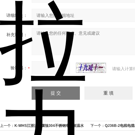
详细地址：
补充说明：
验证码：
请输入计算
上一个：
K-WHS江浙沪耐腐蚀304不锈钢电热恒温水
下一个：
QJ36B-2电线
槽的厂家
桥生产商