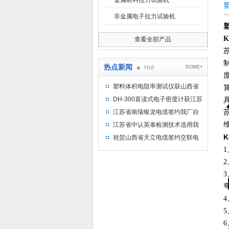
金属材料拉力试验机
非金属电子拉力试验机
查看全部产品
热点新闻
Hot
ROME+
塑料体积电阻率测试仪获山西省
水利机械厂选用
DH-300直读式电子密度计获江苏
省苏州市安信塑业选用
江苏省南瑞银龙电缆签约我厂自
然换气老化箱等电缆检测设备
江苏省中认英泰检测技术选用我
厂自然换气老化试验箱
祝贺山西省天立电缆签约交联电
缆（纵横）切片机和电缆刨片机