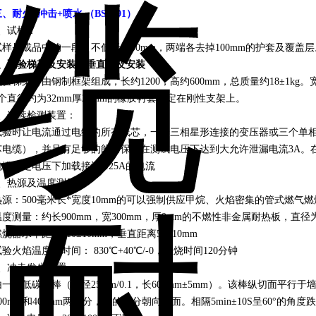
三、
耐火
+
冲击
+
喷水
（BS8491）
：
、试样：
试样是成品中的一段，不低于
1
5
00mm
，两端各去掉
100mm
的护套及覆盖层
、试验梯架及安装
、
垂直板及安装
试验梯架有由钢制框架组成，长约
1200
，高约
600mm
，总质量约
18±1kg
。
个直径约为
32mm
厚
20mm
的橡胶衬套固定在刚性支架上。
、连续检测装置：
试验时让电流通过电缆的所有线芯，一个三相星形连接的变压器或三个单
芯电缆），并且有足够的能力保持在测试电压下达到大允许泄漏电流
3A
。
电缆额定电压下加载接近
0.25A
的电流
、热源及温度测量
热源：
500
毫米长
*
宽度
10mm
的可以强制供应甲烷、火焰密集的管式燃气燃
温度测量：约长
900mm
，宽
300mm
，厚
9mm
的不燃性非金属耐热板，直径
燃烧器水平距离
110±10mm
，垂直距离
50±10mm
试验火焰温度及时间：
830
℃
+40
℃
/-0
，燃烧时间
120
分钟
、冲击发生装置
由一根低碳钢棒（直径
25mm/0.1
，长
600mm±5mm
）。该棒纵切面平行于
00mm
和
400mm
两部分，长的部分朝向墙面。相隔
5min±10
S
呈
60°
的角度跌