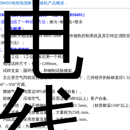
BS8491电线电缆耐火试验机产品概述：
S8491
电线电缆耐火试验机
（型号
K-R
BS8491
）
本设备包括了一种试样方法：
耐火
+
耐冲击
+
喷水
一
、
符合标准：
符合英国耐火电缆标准
BS 8491-2008
《用作烟热控制系统及其它特定消防
性评估方法》；
二
、
主要技术指标：
、
试验工位：
1
工位，每次测一个样品。
、
电缆试样尺寸：长度
>1200mm
。
、
试样支架
：圆环
托架
，
和钢制试验梯架
。
、
文丘里空气丙烷混合型喷灯：
500*10mm
一个，
三排错开的标称直径
1.3
50°
～
950°
可调。
、
燃烧气体：纯度达
98%
的丙烷（客户自备）。
、
助燃气体：压缩空气。（气压需达到
1MPA
以上）客户自备。
、
感温系统：进口不锈钢
K
型热电偶，直径
1.5mm
。（材质耐温
1100°
以上
、
空气流量：采用质量流量计，大量程为
250L/min
。
、
丙烷流量：采用质量流量计，大量程为
30L/min
。
0
、
点火装置：为自动点火。