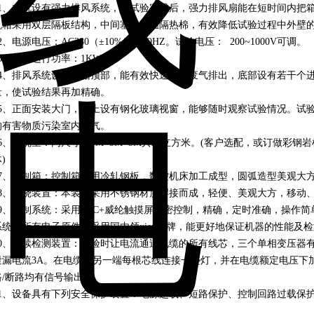
1
、
本机设有强力排风系统，当试验完成后，强力排风扇能在短时间内把
机箱采用双层隔板结构，中间塞满高温隔热棉，有效降低试验过程中外壁
2
、
电源电压：
AC380
（±
10%
）
V/50HZ
。试验电压：
200~1000V
可调。
3
、
机器运行功率：
1KW
。
4
、
排风系统设于机箱顶部，能有效快速地将废气排出，底部设有若干个
量，使试验结果再加精确。
5
、
正面安装大门，门上设有钢化玻璃视窗，能够随时观察试验情况。试
的有害物质污染室内空气。
6
、
燃烧室：内尺寸：
3M×3M×3M
共
27
立方米。
(
客户选配，或订做彩钢岩
体
)
7
、
控制箱：控制箱采用冷轧钢板，数控机床加工成型，圆弧造型美观大
8
、
燃烧装置：本装置采用不锈钢材质焊接而成，轻便、美观大方，移动
9
、
控制系统：采用
PLC+
威纶触摸屏精密控制，精确，定时准确，操作简
系统，所有电子原件均采用国内领
xian
品牌，能更好地保证机器的性能及检
0
、
连续检测装置：试验时让电流通过电缆的所有线芯，三个单相变压器
泄漏电流
3A
。在电缆的另一端每根芯线连接一盏灯，并在电缆额定电压下
路
/
断路均有信号输出。
1
、
设备具有下列安全保护装置：电源超载、短路保护、控制回路过载保