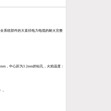
安全系统部件的大直径电力电缆的耐火完整
2mm
，中心距为
3.2mm
的钻孔
，
火焰温度：
）。