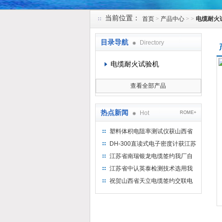
当前位置：
首页
>
产品中心
> >
电缆耐火
苏州凯特尔仪器设备有限公司
目录导航
Directory
电缆耐火试验机
查看全部产品
热点新闻
Hot
ROME+
塑料体积电阻率测试仪获山西省
水利机械厂选用
DH-300直读式电子密度计获江苏
省苏州市安信塑业选用
江苏省南瑞银龙电缆签约我厂自
然换气老化箱等电缆检测设备
江苏省中认英泰检测技术选用我
厂自然换气老化试验箱
祝贺山西省天立电缆签约交联电
缆（纵横）切片机和电缆刨片机