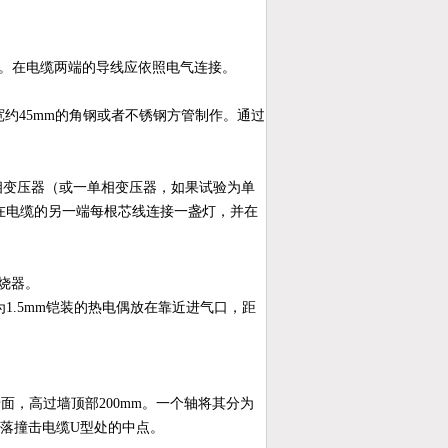
。在电缆两端的导线应依照电气连接。
宽约
45mm
的角钢或者不锈钢方管制作。通过
相变压器（或一单相变压器，如果试验为单
在电缆的另一端每根芯线连接一盏灯，并在
烧器。
为
1.5
mm
铠装的热电偶放在靠近进气口，距
墙面，高过墙顶部
200mm
。一个轴将其分为
落撞击
电缆U型处
的中点。