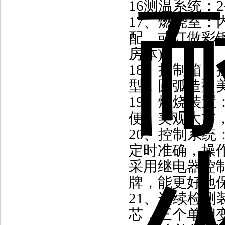
16
测温系统：
2
17
、
燃烧室：
配，或订做彩
房体
)
18
、
控制箱：
型，圆弧造型
19
、
燃烧装置
便、美观大方
20
、
控制系统
定时准确，操
采用继电器控
牌，能更好地
21
、
连续检测
芯，三个单相