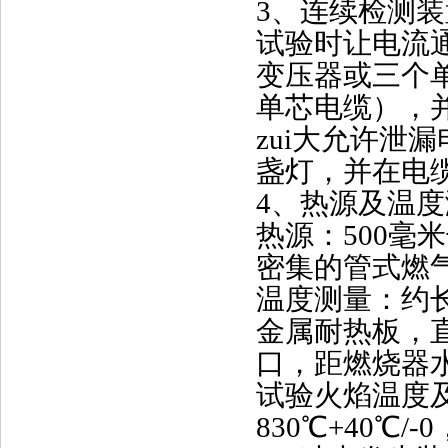
3
、连续检测装
试验时让电流
变压器或三个
单芯电缆），
zui大允许泄漏
盏灯，并在电
4
、热源及温度
热源：
500
毫米
密集的管式燃
温度测量：约
金属耐热板，
口，距燃烧器
试验火焰温度
830
℃
+40
℃
/-0