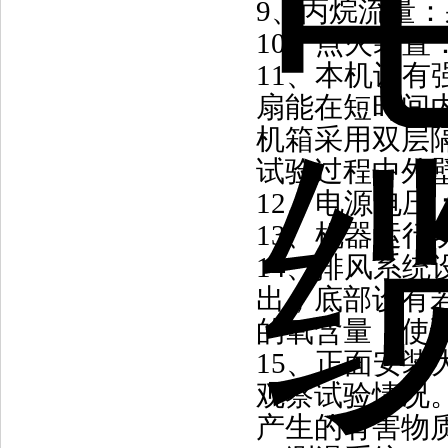
9
、
丙烷流量：
10
、
点火装置
11
、
本机设有
扇能在短时间
机箱采用双层
试验过程中外
12
、
电源电压
13
、
机器运行
14
、
排风系统
出，底部设有
的氧含量，使
15
、
正面安装
观察试验情况
产生的有害物