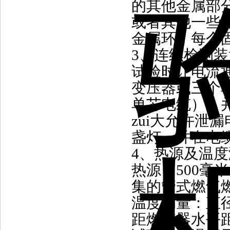
的其他金属部
或者其他一些
金属环，每个
3
、连续检测装
试验时让电流
变压器或三个
单芯电缆），
zui大允许泄漏
盏灯，并在电
4
、热源及温度
热源：
500
毫米
集的管式燃气
温度测量：直
距燃烧器水平