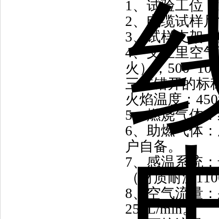
1
、
试验工位：
2
、
电缆试样尺
3
、
试样支架
：
4
、
文丘里空气
火），
500*10
三排错开的标
火焰温度：
450
5
、
燃烧气体：
6
、
助燃气体：
户自备。
7
、
感温系统：
（材质耐温
110
8
、
空气流量：
250L/min
。