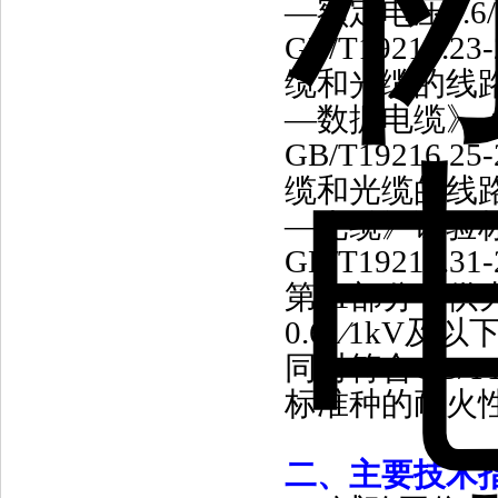
—额定电压
0.6
GB/T19216.23-
缆和光缆的线
—数据电缆》
GB/T19216.25-
缆和光缆的线
—光缆》试验
GB/T19216.31-
第
31
部分：供
0.61
∕
1kV
及以
同时符合
GB/T1
标准种的耐火
二
、
主要技术