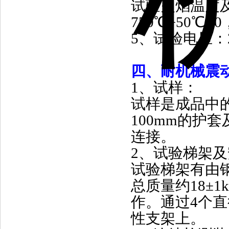
试验火焰温度
750
℃
+50
℃
/-0
5
、试验电压：
四、耐机械震
1
、试样：
试样是成品中
100mm
的护套
连接。
2
、试验梯架及
试验梯架有由
总质量约
18±1k
作。通过
4
个直
性支架上。