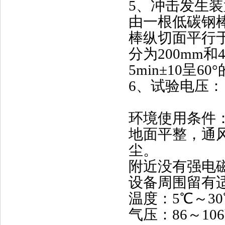
5
、冲击发生装
由一根低碳钢
棒纵切面平行
分为
200mm
和
5min±10
呈
60°
6
、试验电压：
环境使用条件
地面平整，通
尘。
附近没有强电
设备周围留有
温度：
5
℃～
30
气压：
86
～
106