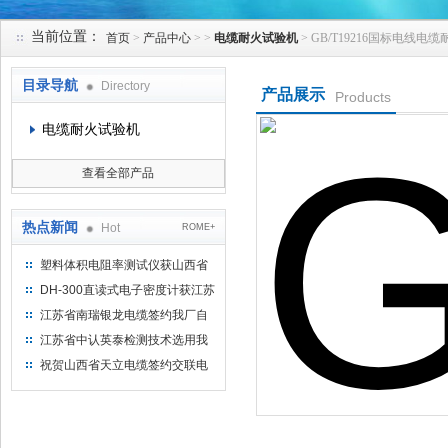
当前位置：
首页
>
产品中心
> >
电缆耐火试验机
> GB/T19216国标电线电
苏州凯特尔仪器设备有限公司
目录导航
Directory
产品展示
Products
电缆耐火试验机
查看全部产品
热点新闻
Hot
ROME+
塑料体积电阻率测试仪获山西省
水利机械厂选用
DH-300直读式电子密度计获江苏
省苏州市安信塑业选用
江苏省南瑞银龙电缆签约我厂自
然换气老化箱等电缆检测设备
江苏省中认英泰检测技术选用我
厂自然换气老化试验箱
祝贺山西省天立电缆签约交联电
缆（纵横）切片机和电缆刨片机