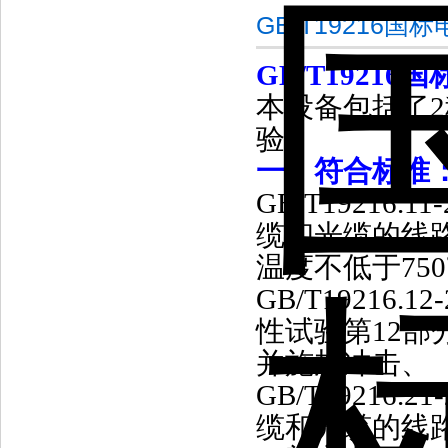
GB/T19216
GB
/
T19216国
本设备包括了
验
一
、
符合标准
GB/T19216.11-
缆和光缆的线
温度不低于
750
GB/T19216.12-
性试验第
12
部
并施加冲击、
GB/T19216.21-
缆和光缆的线