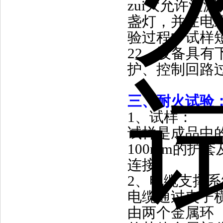
zui大允许泄漏
盏灯，并在电
验过程中试样
22
、
设备具有
护、控制回路
三、耐火试验
1
、试样：
试样是成品中
100mm
的护套
连接。
2
、电缆支撑系
电缆通过夹子
由两个金属环