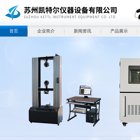
首页
企业简介
新闻资讯
产品展示