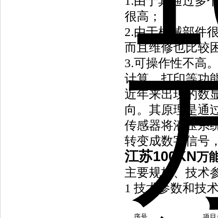
1.由于其通过多
很高；
2.由于机械部件
而且维修也比较
3.可操作性不高
计算、打印等功
近年来出现的数
向。其原理是通
传感器将液压系
转变成数字信号
江苏100KN
万
主要规格、技术
1
技术参数和技术
序号
项目