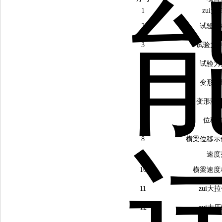
1
zui
2
试验力
3
试验力
4
试验力
5
变形测
6
变形测
7
位移
8
横梁位移示
9
速度
10
横梁速度
11
zui大
12
zui大