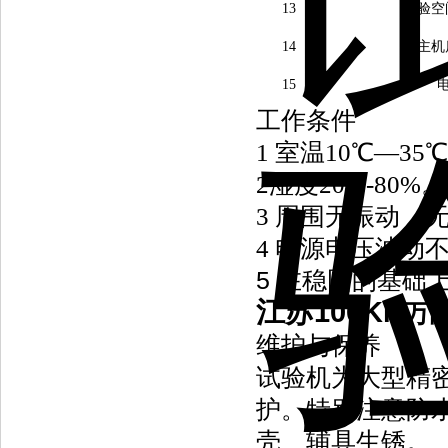
13
试验空
14
主机
15
工作条件
1
室温10℃―35
2
湿度20%-80%。
3
周围无振动，
4
电源电压波动不
5 在稳固的基础上
江苏100KN
万
维护与保养
试验机为大型精
护。特别注意防
壳、辅具生锈。