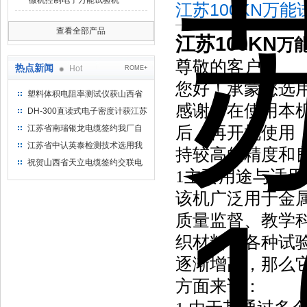
微机控制电子万能试验机
江苏100KN万
查看全部产品
江苏100KN
万
尊敬的客户：
热点新闻
Hot
ROME+
您好！承蒙您选用
塑料体积电阻率测试仪获山西省
感谢。在使用本
水利机械厂选用
DH-300直读式电子密度计获江苏
省苏州市安信塑业选用
后，再开机使用
江苏省南瑞银龙电缆签约我厂自
然换气老化箱等电缆检测设备
江苏省中认英泰检测技术选用我
持较高的精度和
厂自然换气老化试验箱
祝贺山西省天立电缆签约交联电
1主要用途与适用
缆（纵横）切片机和电缆刨片机
该机广泛用于金
质量监督、教学
织材料等各种试
逐渐增高，那么
方面来说：