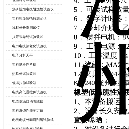
4. 工作室外形尺
低温冷弯试验箱
5． 可装试样数
煤矿阻燃电缆阻燃性试验仪
6． 数字计时器：1
塑料数显氧指数测定仪
7． 冷却介质：
线材伸长率测试仪
8． 搅拌电机：8
抗开裂卷绕试验装置
9． 工作电源：22
电力电缆热老化试验机
10．工作温度：≤
电子分析天平
11. 汽缸：MA25*
塑料试样刨片机
12. 夹具：304
热延伸试验装置
K-R2406沧州数
低温拉伸试验箱
橡塑低温脆性温
电缆高低温拉伸试验机
1、本设备搬运、
电缆低温自动卷绕仪
2、设备长久安放
塑料燃烧性能测定仪
直接曝晒；
电线电缆外套耐刮磨试验机