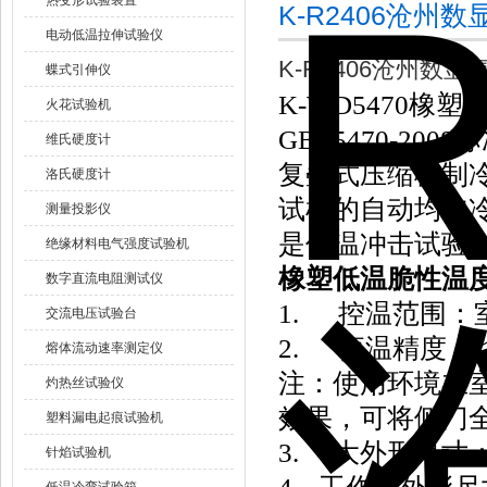
热变形试验装置
K-R2406沧
电动低温拉伸试验仪
K-R2406沧州数
蝶式引伸仪
K-WD5470橡塑
火花试验机
GBT5470-2
维氏硬度计
复叠式压缩机制
洛氏硬度计
试样的自动均匀
测量投影仪
是低温冲击试验
绝缘材料电气强度试验机
橡塑低温脆性温
数字直流电阻测试仪
1. 控温范围：室
交流电压试验台
2. 恒温精度：
熔体流动速率测定仪
注：使用环境在室
灼热丝试验仪
效果，可将侧门
塑料漏电起痕试验机
3. *大外形尺寸：
针焰试验机