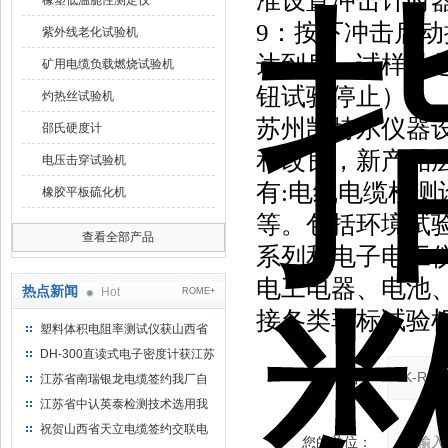
准设置冲击计时
橡塑低温脆性测定仪
9：按下冲击启
紫外线老化试验机
达到后，试样升
矿用电缆负载燃烧试验机
钮试验停止）。
灼热丝试验机
苏州凯特尔仪器
邵氏硬度计
和改良，新产品
电压击穿试验机
有:电线电缆检
橡胶平板硫化机
等。包括环境试
查看全部产品
系列和电子电工
电工电器、电池
热点新闻
Hot
ROME+
接各类非标试验
塑料体积电阻率测试仪获山西省
水利机械厂选用
DH-300直读式电子密度计获江苏
省苏州市安信塑业选用
产品：
江苏省南瑞银龙电缆签约我厂自
然换气老化箱等电缆检测设备
江苏省中认英泰检测技术选用我
厂自然换气老化试验箱
祝贺山西省天立电缆签约交联电
您的单位：