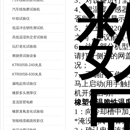
3、对设备进行
汽车线耐刮磨试验机
4、把温度传感
汽车线拖磨试验机
否则温控仪显示不
针焰试验仪
5、接上AC220
低温冲击韧性测试机
之间，建议配置—
高低温湿热交变试验箱
6、注：部分机型
疝灯老化试验箱
请打开侧边的网
燃烧类试验设备
况；
KTR005B-240夹具
7、正确的工作应
KTR005B-630夹具
马上启动(用手触
漏电起痕试验仪
机开始启动。
橡胶多头测厚仪
橡塑低温脆性温
直流双臂电桥
1：向冷却槽中
橡胶臭氧老化试验箱
*淹没制冷铜管为
智能线缆截面投影仪