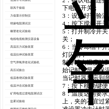
2：确认电源连
低温冷弯试验机
下电源开关；
鼓风干燥箱
3：设定好试验
力值显示控制仪
4：按下搅拌开
绝缘电阻测试仪
5：打开制冷开
橡塑老化试验箱
关；
电线电缆检测仪器设备
6：当冷却槽中介
高温压力试验装置
灯闪动；
低温拉伸试验装置
制冷槽内温度达
空气弹氧弹老化试验机
始记时，显示保
高压试验台
当记时器显示到
低温卷绕试验装置
7：按下移动键
低温冲击试验装置
8：温度达到要
矿用电缆过渡电阻测试仪
上，夹的不宜过
盐雾试验箱