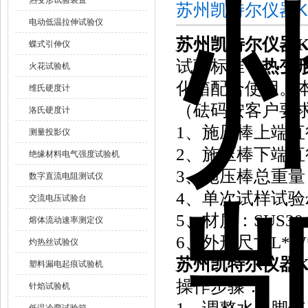
热变形试验装置
苏州凯特尔仪器K
电动低温拉伸试验仪
苏州凯特尔仪器K
蝶式引伸仪
试验标准：
热变
火花试验机
化箱配合使用。
维氏硬度计
（砝码按客户要
洛氏硬度计
1、施压棒上端直
测量投影仪
2、施压棒下端直
绝缘材料电气强度试验机
3、施压棒总重量
数字直流电阻测试仪
4、单次试样试验
交流电压试验台
5、材质：SUS3
熔体流动速率测定仪
6、外形尺寸L*W*H
灼热丝试验仪
苏州凯特尔仪器K
塑料漏电起痕试验机
操作步骤：
针焰试验机