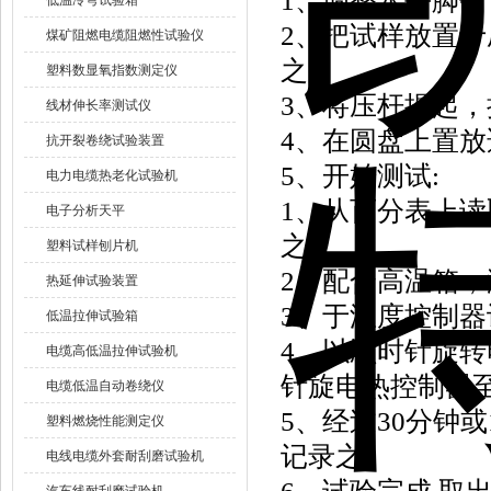
1、调整水平脚
低温冷弯试验箱
2、把试样放置
煤矿阻燃电缆阻燃性试验仪
之。
塑料数显氧指数测定仪
3、将压杆提起
线材伸长率测试仪
4、在圆盘上置
抗开裂卷绕试验装置
5、开始测试:
电力电缆热老化试验机
1、从百分表上读
电子分析天平
之。
塑料试样刨片机
2、配合高温箱
热延伸试验装置
3、于温度控制器
低温拉伸试验箱
4、以顺时针旋转
电缆高低温拉伸试验机
针旋电热控制器
电缆低温自动卷绕仪
5、经过30分钟
塑料燃烧性能测定仪
记录之。
电线电缆外套耐刮磨试验机