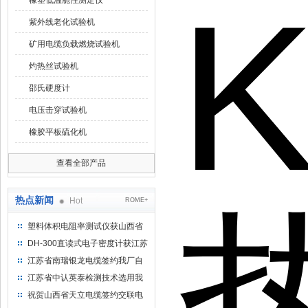
橡塑低温脆性测定仪
紫外线老化试验机
矿用电缆负载燃烧试验机
灼热丝试验机
邵氏硬度计
电压击穿试验机
橡胶平板硫化机
查看全部产品
热点新闻
Hot
ROME+
塑料体积电阻率测试仪获山西省
水利机械厂选用
DH-300直读式电子密度计获江苏
省苏州市安信塑业选用
江苏省南瑞银龙电缆签约我厂自
然换气老化箱等电缆检测设备
江苏省中认英泰检测技术选用我
厂自然换气老化试验箱
祝贺山西省天立电缆签约交联电