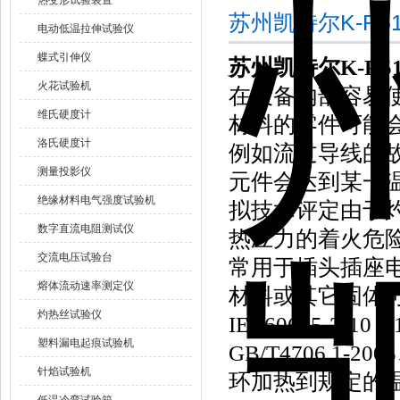
热变形试验装置
苏州凯特尔K-R
电动低温拉伸试验仪
蝶式引伸仪
苏州凯特尔K-R
火花试验机
在设备内部容易
维氏硬度计
材料的零件可能
洛氏硬度计
例如流过导线的
测量投影仪
元件会达到某一
绝缘材料电气强度试验机
拟技术评定由于
数字直流电阻测试仪
热应力的着火危
交流电压试验台
常用于插头插座
熔体流动速率测定仪
材料或其它固体可燃材
灼热丝试验仪
IEC60695-2-10
塑料漏电起痕试验机
GB/T4706.1
针焰试验机
环加热到规定的