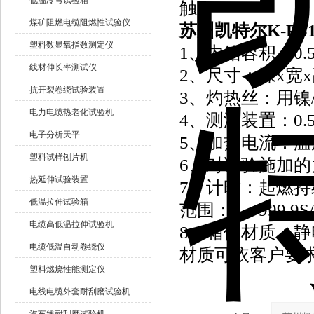
低温冷弯试验箱
触。
煤矿阻燃电缆阻燃性试验仪
苏州凯特尔K-R
塑料数显氧指数测定仪
1
、内箱容积：0.5M3
线材伸长率测试仪
2
、尺寸：深x宽x高：
抗开裂卷绕试验装置
3
、灼热丝：用镍/
电力电缆热老化试验机
4
、测温装置：0.
电子分析天平
5
、加热电流：温度
塑料试样刨片机
6
、对试验施加的力
热延伸试验装置
7
、计时：起燃持续
低温拉伸试验箱
范围：0～999.9S
电缆高低温拉伸试验机
8
、箱体材质：静
电缆低温自动卷绕仪
材质可依客户要
塑料燃烧性能测定仪
电线电缆外套耐刮磨试验机