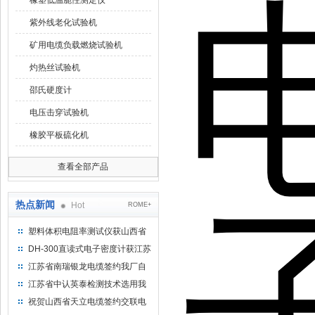
橡塑低温脆性测定仪
紫外线老化试验机
矿用电缆负载燃烧试验机
灼热丝试验机
邵氏硬度计
电压击穿试验机
橡胶平板硫化机
查看全部产品
热点新闻
Hot
ROME+
塑料体积电阻率测试仪获山西省
水利机械厂选用
DH-300直读式电子密度计获江苏
省苏州市安信塑业选用
江苏省南瑞银龙电缆签约我厂自
然换气老化箱等电缆检测设备
江苏省中认英泰检测技术选用我
厂自然换气老化试验箱
祝贺山西省天立电缆签约交联电