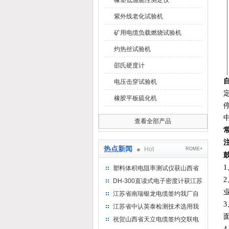
橡塑低温脆性测定仪
紫外线老化试验机
矿用电缆负载燃烧试验机
灼热丝试验机
邵氏硬度计
电压击穿试验机
橡胶平板硫化机
中
查看全部产品
热点新闻
Hot
ROME+
塑料体积电阻率测试仪获山西省
水利机械厂选用
DH-300直读式电子密度计获江苏
省苏州市安信塑业选用
江苏省南瑞银龙电缆签约我厂自
然换气老化箱等电缆检测设备
江苏省中认英泰检测技术选用我
厂自然换气老化试验箱
祝贺山西省天立电缆签约交联电