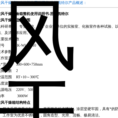
鼓风干燥试验箱整机使用说明书-苏州凯特尔产品概述：
鼓风干燥试验箱整机使用说明书-苏州凯特尔
鼓
风干燥箱
适用范围
供科研单位、专业院校、工矿企业等单位的实验室、化验室作各种试验、
蜡、及消毒等应用。
主要技术参数
型号 K-WL20010
技术参数
工作室尺寸
*宽*高 500×600×750mm
配搁板数 2
温范围 RT+10～300℃
温度波动 ±1.0℃
源电压 220V、50Hz
功率 3000W
鼓
风干燥箱
结构特点
1、箱体采用优质冷轧钢板，表面静电粉末喷涂，涂层坚硬牢固，具有*的
2、工作室为优质不锈钢板，圆角造型、光滑、流畅、极易清洁。