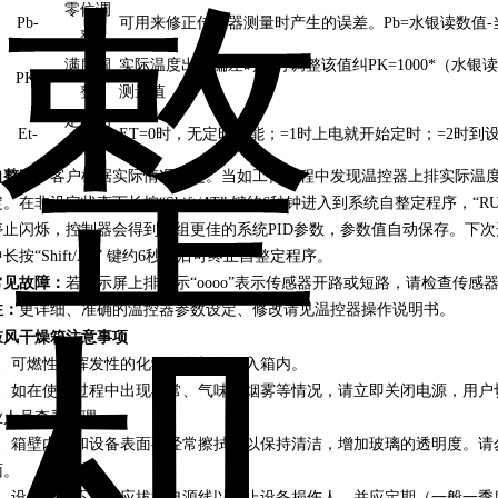
零位调
Pb-
可用来修正传感器测量时产生的误差。Pb=水银读数值-
整
满度调
实际温度出现偏差时，可调整该值纠PK=1000*（水银
PK-
整
测量值
定时功
Et-
ET=0时，无定时功能；=1时上电就开始定时；=2时到
能
自整定：
客户根据实际情况设定。当如工作过程中发现温控器上排实际温
定。在非设定状态下长按“Shift/AT” 键约6秒钟进入到系统自整定程序，“
停止闪烁，控制器会得到一组更佳的系统PID参数，参数值自动保存。下
长按“Shift/AT” 键约6秒钟后可终止自整定程序。
常见故障：
若显示屏上排显示“oooo”表示传感器开路或短路，请检查传感
注：
更详细、准确的温控器参数设定、修改请见温控器操作说明书。
鼓
风干燥箱
注意事项
1、可燃性和挥发性的化学物品切勿放入箱内。
2、如在使用过程中出现异常、气味、烟雾等情况，请立即关闭电源，用户
业人员查看修理。
3、箱壁内胆和设备表面要经常擦拭，以保持清洁，增加玻璃的透明度。请
面。
4、设备长期不用，应拔掉电源线以防止设备损伤人。并应定期（一般一季度