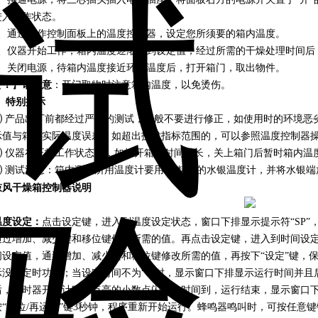
进入工作状态。
3、通过操作控制面板上的温度控制器，设定您所须要的箱内温度。
4、仪器开始工作，箱内温度逐渐达到设定值，经过所需的干燥处理时间后
5、关闭电源，待箱内温度接近环境温度后，打开箱门，取出物件。
【
！
】
请注意
：开门取物时注意箱内温度，以免烫伤。
.
特别提示
⑴ 产品出厂前都经过严格的测试，一般不要进行修正，如使用时的环境恶
示值与箱内实际温度误差，如超出技术指标范围的，可以参照温度控制器
⑵ 仪器在正常工作状态下，如打开箱门时间过长，关上箱门后暂时箱内温
⑶ 测试注意：箱内测试所用温度计要用0.1精度的水银温度计，并将水银
鼓
风干燥箱
控制器说明
温度设定：
点击设定键，进入到温度设定状态，窗口下排显示提示符“SP
通过增加、减少键和移位键修改所需的值。再点击设定键，进入到时间设定状
间设定值，通过增加、减少键和移位键修改所需的值，再按下“设定”键，保
示没有定时功能；当设定时间不为“0”时，显示窗口下排显示运行时间并
后，定时器开始计时，点亮的小数点闪烁。时间到，运行结束，显示窗口下排显
按“移位/再运行”键3秒钟，程序重新开始运行。蜂鸣器鸣叫时，可按任意