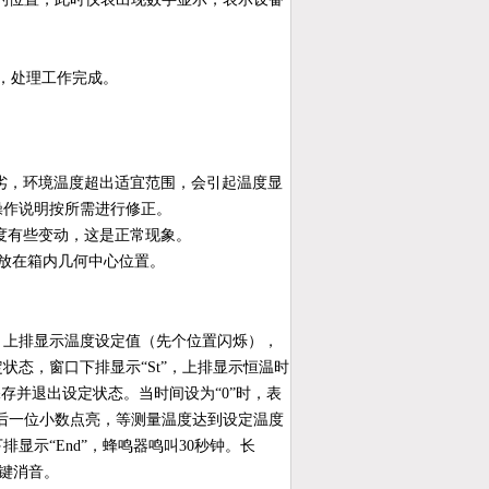
，处理工作完成。
劣，环境温度超出适宜范围，会引起温度显
操作说明按所需进行修正。
度有些变动，这是正常现象。
端放在箱内几何中心位置。
”，上排显示温度设定值（先个位置闪烁），
态，窗口下排显示“St”，上排显示恒温时
存并退出设定状态。当时间设为“0”时，表
且后一位小数点亮，等测量温度达到设定温度
示“End”，蜂鸣器鸣叫30秒钟。长
键键消音。