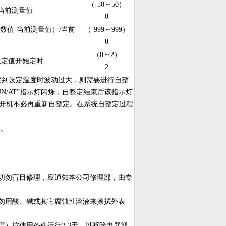
（-50～50）
当前测量值
0
读数值-当前测量值）/当前
（-999～999）
0
（0～2）
设定值开始定时
2
度到设定温度时波动过大，则需要进行自整
RUN/AT”指示灯闪烁，自整定结束后该指示灯
次开机不必再重新自整定。在系统自整定过程
器。
切勿盲目修理，应通知本公司修理部，由专
勿用酸、碱或其它腐蚀性溶液来擦拭外表
）按使用条件运行2-3天，以驱除电器部