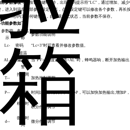
内部参数修改：
长按设定键约3秒，出现密码提示符“LC”，通过增加、减少
键，进入到温度内部参数设定状态，点击设定键可以修改各个参数，再长按
存。若30秒内无任何键按下，自动退出此状态，当前参数不保存。
各功能参数如下
：
参数指
参数名
参数功能说明
示
称
Lc-
密码
“Lc=3”时可查看并修改参数值。
超温
AL-
偏差报
当“PV>=温度设定值+AL”时，蜂鸣器响，断开加热输出
警
控制周
T--
加热控制周期
期
P--
比例带
时间比例作用调节。减小P，可以加快加热输出;增加P
积分时
I--
积分作用调节
间
微分时
d--
微分作用调节
间