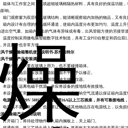
3、箱体与工作室之间，充填超细玻璃棉隔热材料，具有良好的保温功能，
的影响。
4、箱门观察窗为双层钢化玻璃结构，能清晰观察箱内加熱的物品，又有良
5、箱内设计有合理的热风循环通道，使箱内温度分布更加均匀、温度上升
内进出空气量。如箱内排出的气体有异味或有毒，出风管能方便的另接管
6、温度控制采用微电脑智能数字技术制造，具有工业PID自整定和四位双
*，并且操作也非常方便。
鼓风干燥试验箱整机使用说明书-苏州凯特尔
鼓
风干燥箱
产品安装调试
1、运输中注意不要在玻璃上用力，也不要碰撞箱体。
2、本设备落地后，应放置平稳如地面不平应予以修正。
3、请不要在阳光直射或高温潮湿的地方使用仪器。
4、本设备应远离电磁干扰源，并应将设备的接地线有效接地。
5、本设备在正常运行时，箱内载物摆放应不影响空气流通以保证箱内温度
、
电源为AC 220V 50HZ，必须使用16A以上三芯插座，并有可靠接地
7、电源线不要紧靠后面，也不要让仪器或其他物品压在电源线上，以免损
鼓
风干燥箱
产品使用说明
1、打开箱门，将待处理物件放入箱内搁板上，关上箱门。
2、接通电源，将三芯插头插入电源插座，将面板右方的电源开关置于“开