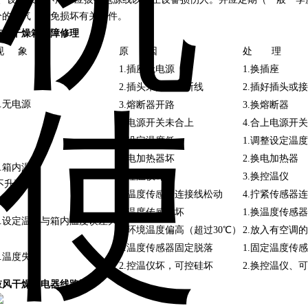
分的潮气，避免损坏有关器件。
鼓
风干燥箱
故障修理
现 象
原 因
处 理
1.插座无电源
1.换插座
2.插头未插好或断线
2.插好插头或
1.无电源
3.熔断器开路
3.换熔断器
4.电源开关未合上
4.合上电源开关
1.设定温度低
1.调整设定温度
2.电加热器坏
2.换电加热器
2.箱内温度
3.控温仪坏
3.换控温仪
不升高
4.温度传感器连接线松动
4.拧紧传感器
1.温度传感器坏
1.换温度传感器
3.设定温度与箱内温度误差大
2.环境温度偏高（超过30℃）
2.放入有空调
1.温度传感器固定脱落
1.固定温度传
4.温度失控
2.控温仪坏，可控硅坏
2.换控温仪、
鼓
风干燥箱
电器线路图