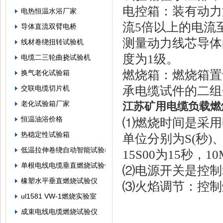
电控箱：装有动力
电热恒温水浴厂家
流5倍以上的电流
导体直流双臂电桥
测量动力线芯导体
线材卷绕扭转试验机
度为1级。
电缆二三轮曲挠试验机
燃烧箱：燃烧箱置
换气老化试验箱
承电缆试件的二组
交联电缆切片机
老化试验箱厂家
江苏矿用电缆负载燃
恒温油浴价格
⑴燃烧时间是采用
热稳定性试验箱
单位分别为S(秒)、
低温拉伸卷绕自动智能试验机
15S00为15秒
单根电线电缆垂直燃烧试验仪
⑵电源开关是控制
橡塑水平垂直燃烧试验仪
⑶火焰调节：控制
ul1581 VW-1燃烧实验室
成束电线电缆燃烧试验仪