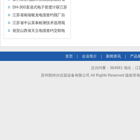
水利机械厂选用
DH-300直读式电子密度计获江苏
省苏州市安信塑业选用
江苏省南瑞银龙电缆签约我厂自
然换气老化箱等电缆检测设备
江苏省中认英泰检测技术选用我
厂自然换气老化试验箱
祝贺山西省天立电缆签约交联电
缆（纵横）切片机和电缆刨片机
首页
|
企业简介
|
新闻资讯
|
产品
总访问量：364681 地址
苏州凯特尔仪器设备有限公司 All Rights Reserved 版权所