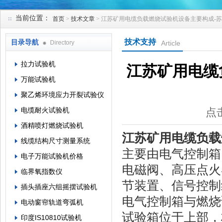
当前位置：
首页
>
技术文章
> 江苏矿用电缆负载燃烧试验机设备主要构成-
苏州凯特尔仪器设备有限公司
技术支持
目录导航
Directory
Article
拉力试验机
江苏矿用电缆
万能试验机
聚乙烯环境应力开裂试验仪
电缆耐火试验机
点击
酒精喷灯燃烧试验机
江苏矿用电缆负载
线缆结构尺寸测量系统
主要由电气控制箱
电子万能试验机价格
电磁阀、高压点火
临界氧指数仪
节装置、信号控制
插头插座六组摇摆试验机
电气控制箱与燃烧
电动窗帘轨道弯弧机
试验箱位于上部，
印度IS10810试验机