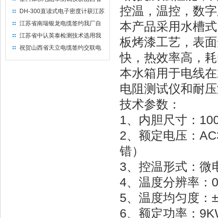
控温，温控，数字
水利机械厂选用
DH-300直读式电子密度计获江苏
省苏州市安信塑业选用
本产品采用水槽式
江苏省南瑞银龙电缆签约我厂自
然换气老化箱等电缆检测设备
江苏省中认英泰检测技术选用我
板烤漆工艺，表面
厂自然换气老化试验箱
祝贺山西省天立电缆签约交联电
快，热效率高，耗
缆（纵横）切片机和电缆刨片机
本水箱用于电线在
电阻测试仪和耐压
技术参数：
1、内胆尺寸：1000
2、额定电压：AC
错）
3、控温形式：微电
4、温度分辨率：0
5、温度均匀度：±2
6、额定功率：9