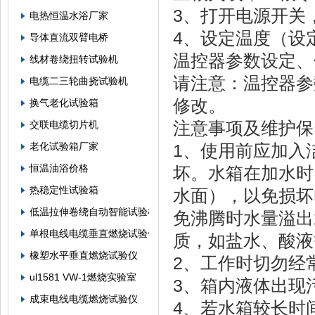
3、打开电源开关
电热恒温水浴厂家
4、设定温度（设
导体直流双臂电桥
温控器参数设定、修
线材卷绕扭转试验机
请注意：温控器参
电缆二三轮曲挠试验机
修改。
换气老化试验箱
注意事项及维护保
交联电缆切片机
老化试验箱厂家
1、使用前应加入
恒温油浴价格
坏。水箱在加水时
热稳定性试验箱
水面），以免损坏
低温拉伸卷绕自动智能试验机
免沸腾时水量溢出
单根电线电缆垂直燃烧试验仪
质，如盐水、酸液
橡塑水平垂直燃烧试验仪
2、工作时切勿经
ul1581 VW-1燃烧实验室
3、箱内液体出现
成束电线电缆燃烧试验仪
4、若水箱较长时