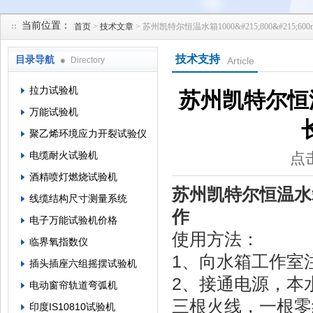
当前位置：
首页
>
技术文章
> 苏州凯特尔恒温水箱1000&#215;800&#215
苏州凯特尔仪器设备有限公司
技术支持
目录导航
Directory
Article
拉力试验机
苏州凯特尔恒温水箱
万能试验机
聚乙烯环境应力开裂试验仪
电缆耐火试验机
点击
酒精喷灯燃烧试验机
苏州凯特尔恒温水箱1
线缆结构尺寸测量系统
作
电子万能试验机价格
使用方法：
临界氧指数仪
1、向水箱工作室
插头插座六组摇摆试验机
2、接通电源，本水
电动窗帘轨道弯弧机
三根火线，一根零
印度IS10810试验机