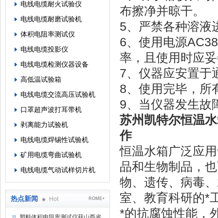
电线电缆耐火试验仪
布擦净并晾干。
电线电缆耐磨试验机
5、严禁各种溶液
体积电阻率测试仪
6、使用电源AC3
电线电缆投影仪
率，且使用时应妥
电线电缆检测仪器设备
7、仪器应安置于
高低温试验箱
8、使用完毕，所
电线电缆交流高压试验机
9、当仪器发生故
口罩超声波打耳带机
苏州凯特尔恒温水箱1
剥离能力试验机
作
电线电缆焊锡性试验机
恒温水箱广泛应用
矿用电缆弯曲试验机
品和生物制品，也
电线电缆气动试样切片机
物、遗传、病毒、
室、教育科研的*
热点新闻
Hot
ROME+
*的抗腐蚀性能，
塑料体积电阻率测试仪获山西省