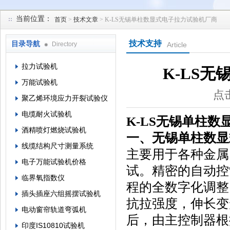
当前位置：
首页
>
技术文章
> K-LS无锡单柱数显式电子拉力试验机厂商
苏州凯特尔仪器设备有限公司
技术支持
目录导航
Directory
Article
拉力试验机
K-LS
万能试验机
点击
聚乙烯环境应力开裂试验仪
电缆耐火试验机
K-LS
无锡单柱数
酒精喷灯燃烧试验机
一、
无锡单柱数显
线缆结构尺寸测量系统
主要用于各种金属
电子万能试验机价格
试。精密的自动控
临界氧指数仪
程的全数字化调整
插头插座六组摇摆试验机
抗拉强度，伸长变
电动窗帘轨道弯弧机
后，由主控制器根
印度IS10810试验机