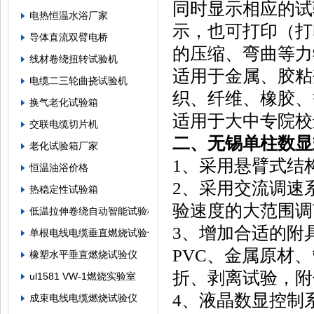
同时显示相应的试
电热恒温水浴厂家
示，也可打印（打
导体直流双臂电桥
的压缩、弯曲等力
线材卷绕扭转试验机
适用于金属、胶粘
电缆二三轮曲挠试验机
织、纤维、橡胶、
换气老化试验箱
适用于大中专院校
交联电缆切片机
二、无锡单柱数显
老化试验箱厂家
1、采用悬臂式结
恒温油浴价格
2、采用交流调速
热稳定性试验箱
验速度的大范围调
低温拉伸卷绕自动智能试验机
3、增加合适的附
单根电线电缆垂直燃烧试验仪
PVC、金属原材
橡塑水平垂直燃烧试验仪
折、剥离试验，附
ul1581 VW-1燃烧实验室
4、液晶数显控制
成束电线电缆燃烧试验仪