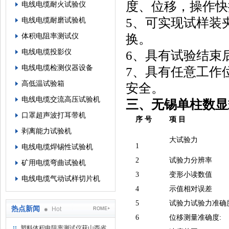
度、位移，操作快
电线电缆耐火试验仪
5、可实现试样装
电线电缆耐磨试验机
体积电阻率测试仪
换。
电线电缆投影仪
6、具有试验结束
电线电缆检测仪器设备
7、具有任意工作
高低温试验箱
安全。
电线电缆交流高压试验机
三、无锡单柱数显
口罩超声波打耳带机
序 号
项 目
剥离能力试验机
大试验力
1
电线电缆焊锡性试验机
2
试验力分辨率
矿用电缆弯曲试验机
3
变形小读数值
电线电缆气动试样切片机
4
示值相对误差
5
试验力试验力准确
热点新闻
Hot
ROME+
6
位移测量准确度:
塑料体积电阻率测试仪获山西省