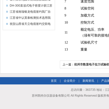
7
速度范围
水利机械厂选用
DH-300直读式电子密度计获江苏
8
试验空间
省苏州市安信塑业选用
江苏省南瑞银龙电缆签约我厂自
9
加载方式
然换气老化箱等电缆检测设备
江苏省中认英泰检测技术选用我
10
控制方式
厂自然换气老化试验箱
祝贺山西省天立电缆签约交联电
缆（纵横）切片机和电缆刨片机
额定电压、功率
11
（须有可靠的接地
12
试验机尺寸
13
重量
上一篇：
杭州市数显电子拉力试验
验？
首页
|
企业简介
|
新闻资讯
|
产品
总访问量：363735 地址
苏州凯特尔仪器设备有限公司 All Rights Reserved 版权所