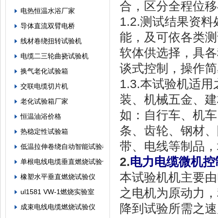
合，区分全程位移
电热恒温水浴厂家
1.2.测试结果
导体直流双臂电桥
能，及可依各类测
线材卷绕扭转试验机
软体供选择，具各
电缆二三轮曲挠试验机
谈式控制，操作简
换气老化试验箱
1.3.本试验机
交联电缆切片机
装、机械五金、建
老化试验箱厂家
如：自行车、机车
恒温油浴价格
条、齿轮、钢材、
热稳定性试验箱
带、电线等制品
低温拉伸卷绕自动智能试验机
2.
电力电缆微机控
单根电线电缆垂直燃烧试验仪
本试验机机主要由
橡塑水平垂直燃烧试验仪
之电机为原动力，
ul1581 VW-1燃烧实验室
降到试验所需之速
成束电线电缆燃烧试验仪