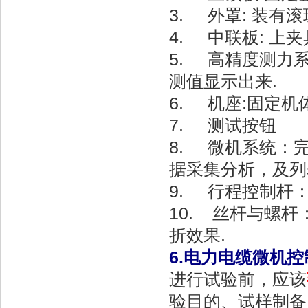
3. 外罩: 装有
4. 中联板: 上
5. 高精度测力
测值显示出来.
6. 机座:固定机
7. 测试按钮
8. 微机系统：
据采集分析，及列
9. 行程控制杆
10. 丝杆与螺
折效果.
6.电力电缆微机
进行试验前，应该
验目的、试样制备