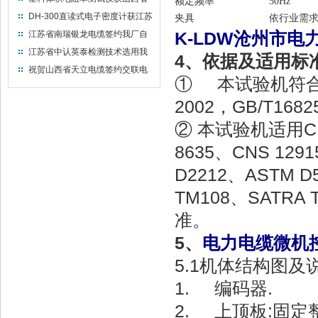
额定频率
50Hz
水利机械厂选用
DH-300直读式电子密度计获江苏
夹具
依行业需
省苏州市安信塑业选用
K-LDW沧州市
江苏省南瑞银龙电缆签约我厂自
然换气老化箱等电缆检测设备
江苏省中认英泰检测技术选用我
4
、依据及适用标
厂自然换气老化试验箱
祝贺山西省天立电缆签约交联电
① 本试验机符合GB/T
缆（纵横）切片机和电缆刨片机
2002，GB/T168
② 本试验机适用CNS
8635、CNS 12
D2212、ASTM D
TM108、SATRA 
准。
5
、
电力电缆微机
5.1机体结构图及说
1. 编码器.
2. 上顶板:固定