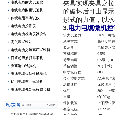
夹具实现夹具之拉
电线电缆耐火试验仪
的破坏后可由显示
电线电缆耐磨试验机
体积电阻率测试仪
形式的力值，以求
电线电缆投影仪
3
电力电缆微机控
.
电线电缆检测仪器设备
较大试验力
5KN（可
感测方式
高精度轮
高低温试验箱
显示器
电脑显示
电线电缆交流高压试验机
整机精度
0.5级
口罩超声波打耳带机
荷重精度
0.5级（±0
剥离能力试验机
单位切换
N（牛顿）
中联板行程
600mm
电线电缆焊锡性试验机
传动控制方式
AC变频电
矿用电缆弯曲试验机
测试速度
无级调速（50～
电线电缆气动试样切片机
体积
800mm×6
重量
约150kg
保护装置
上下限位保
热点新闻
Hot
ROME+
额定电压
AC220V
塑料体积电阻率测试仪获山西省