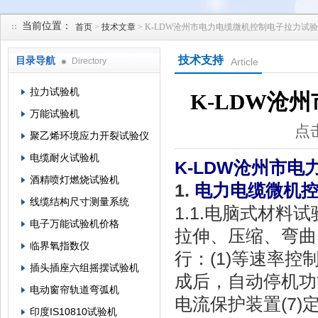
当前位置：
首页
>
技术文章
> K-LDW沧州市电力电缆微机控制电子拉力试
苏州凯特尔仪器设备有限公司
技术支持
目录导航
Directory
Article
拉力试验机
K-LDW沧
万能试验机
点击
聚乙烯环境应力开裂试验仪
电缆耐火试验机
K-LDW沧州市
酒精喷灯燃烧试验机
1.
电力电缆微机
线缆结构尺寸测量系统
1.1.电脑式材
电子万能试验机价格
拉伸、压缩、弯曲
临界氧指数仪
行：(1)等速率控制
插头插座六组摇摆试验机
成后，自动停机功能
电动窗帘轨道弯弧机
电流保护装置(7)
印度IS10810试验机