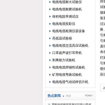
排
电线电缆耐火试验仪
试
电线电缆耐磨试验机
烟
体积电阻率测试仪
装
电线电缆投影仪
过
换
电线电缆检测仪器设备
引
高低温试验箱
引
电线电缆交流高压试验机
直
布
口罩超声波打耳带机
灯
剥离能力试验机
引
电线电缆焊锡性试验机
喷
应
矿用电缆弯曲试验机
电线电缆气动试样切片机
热点新闻
Hot
ROME+
塑料体积电阻率测试仪获山西省