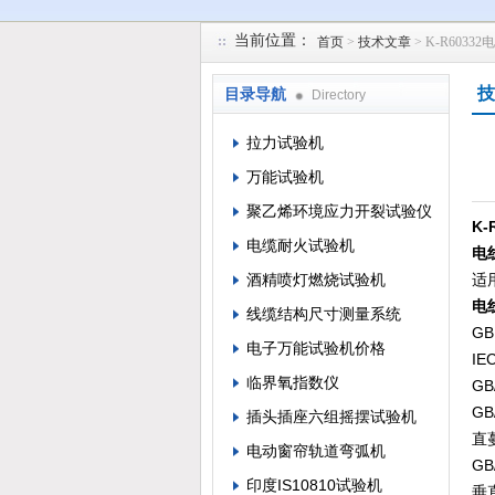
当前位置：
首页
>
技术文章
> K-R60
苏州凯特尔仪器设备有限公司
技
目录导航
Directory
拉力试验机
万能试验机
聚乙烯环境应力开裂试验仪
K
电缆耐火试验机
电
酒精喷灯燃烧试验机
适
电
线缆结构尺寸测量系统
G
电子万能试验机价格
IE
临界氧指数仪
G
G
插头插座六组摇摆试验机
直
电动窗帘轨道弯弧机
G
印度IS10810试验机
垂