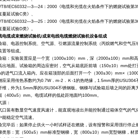
B/T8/IEC60332—3—24：2000《电缆和光缆在火焰条件下的燃烧试
直蔓延试验C类》、
B/T8/IEC60332—3—25：2000《电缆和光缆在火焰条件下的燃烧试
直蔓延试验D类》。
线电缆成束燃烧试验机/成束电线电缆燃烧试验机
设备组成
验箱、电器控制系统、空气源、引燃源流量控制系统（丙烷燃气和空气压
装置等组成。
验箱：实验装置应是一个宽（1000±100）mm，深（2000±100）mm和
高出地面。试验箱的周边应密封，空气从箱底距前墙（150±10）mm处打开一个
m的进气口流入箱内。应在箱顶部的后面打开一个（300±30）mm×（100
侧应采用传热系数约为0.7W．m-2．Ｋ-1的热绝缘，1.5mm厚的USU3
纤维，外为1.5mm厚的USU304不锈钢板。钢梯与试验箱后墙之间的距离为
面（400±5）mm。电缆试样的低处距地面约100mm。
气源：
气口装有数显空气速度风速计，能直观地读出并能控制通过箱体空气的气体流量为
中能稳定空气流速。
验完毕后：如果停止供火一小时试样还在燃烧，设有报警和采用强行停止
梯类形：宽（500±5）mm标准型钢梯，宽（800±10）mm宽型钢梯，材质