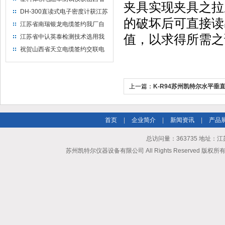
夹具实现夹具之拉
水利机械厂选用
DH-300直读式电子密度计获江苏
的破坏后可直接读
省苏州市安信塑业选用
江苏省南瑞银龙电缆签约我厂自
然换气老化箱等电缆检测设备
值，以求得所需之
江苏省中认英泰检测技术选用我
厂自然换气老化试验箱
祝贺山西省天立电缆签约交联电
缆（纵横）切片机和电缆刨片机
上一篇：
K-R94苏州凯特尔水平垂
首页
|
企业简介
|
新闻资讯
|
产品
总访问量：363735 地址
苏州凯特尔仪器设备有限公司 All Rights Reserved 版权所