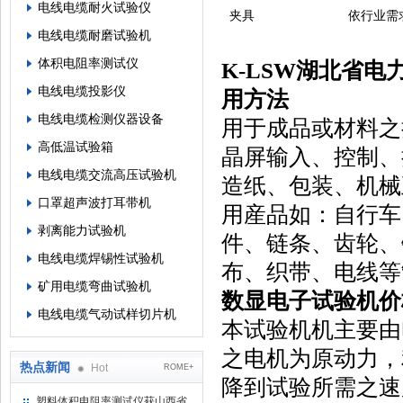
电线电缆耐火试验仪
夹具
依行业需
电线电缆耐磨试验机
体积电阻率测试仪
K-LSW湖北省
电线电缆投影仪
用方法
电线电缆检测仪器设备
用于成品或材料之
高低温试验箱
晶屏输入、控制、
电线电缆交流高压试验机
造纸、包装、机械
口罩超声波打耳带机
用産品如：自行车
剥离能力试验机
件、链条、齿轮、
电线电缆焊锡性试验机
布、织带、电线等
矿用电缆弯曲试验机
数显电子试验机价
电线电缆气动试样切片机
本试验机机主要由
之电机为原动力，
热点新闻
Hot
ROME+
降到试验所需之速
塑料体积电阻率测试仪获山西省