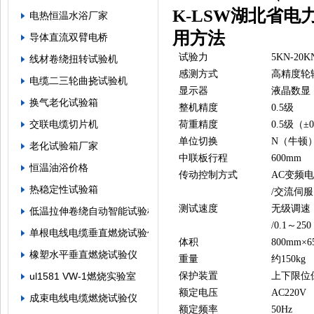
K-LSW湖北省
电热恒温水浴厂家
用方法
导体直流双臂电桥
试验力
5KN-20
线材卷绕扭转试验机
感测方式
高精度轮
电缆二三轮曲挠试验机
显示器
液晶数显
换气老化试验箱
整机精度
0.5级
交联电缆切片机
荷重精度
0.5级（±
单位切换
N（牛顿
老化试验箱厂家
中联板行程
600mm
恒温油浴价格
传动控制方式
AC变频
热稳定性试验箱
/交流伺服
测试速度
无级调速（5
低温拉伸卷绕自动智能试验机
/0.1～250
单根电线电缆垂直燃烧试验仪
体积
800mm×
橡塑水平垂直燃烧试验仪
重量
约150kg
ul1581 VW-1燃烧实验室
保护装置
上下限位
额定电压
AC220V
成束电线电缆燃烧试验仪
额定频率
50Hz