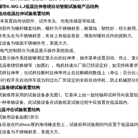
湖市K-WG-LJ低温拉伸卷绕自动智能试验箱产品结构
电动低温拉伸试验装置
结构
．本装置由传动部件、试件夹头、光电传感器等组成。
动部件为螺杆螺套结构，螺杆为不锈钢材质，耐腐蚀，韧性好，经久耐用
件夹头全为不锈钢材质，夹块上有锯齿形齿，增加对哑铃试件的抓附力。
套设备为镜面不锈钢外壳，
美观大方。
、电气控制部分为液晶显示操作系统组成。
晶显示操作系统能够测定显示出的拉伸率，操作菜单设置启动、停止、复
低温卷绕切换键等（如图
2
）。电机转速出厂前已经设定好，如无特殊要求
试样拉伸率，当试样拉断时拉伸率停止在拉断瞬间数值上（单位：百分比
到行程开关自动停车或当到过出厂所设定的全程自动停机，防止机械部分
低温卷绕试验装置结构
试验推荐采用的试验设备参见图
1
。它基本上由一旋转轴和试样导向装置组
一种单轴设备。此试验设备在试验前及试验过程中应放置在低温箱内。
低温冲击试验装置结构
试验用设备如图
1
所示
备应放在约
40mm
厚的海绵橡皮垫上，试验前和试验期间均应置于低温箱
套设备为不锈钢材质，美观大方。