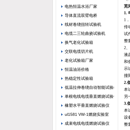
芜
电热恒温水浴厂家
1.
导体直流双臂电桥
1
线材卷绕扭转试验机
传
电缆二三轮曲挠试验机
试
整
换气老化试验箱
2
交联电缆切片机
液
老化试验箱厂家
和
示
恒温油浴价格
撞
热稳定性试验箱
2.
低温拉伸卷绕自动智能试验机
本
单根电线电缆垂直燃烧试验仪
另
3.
橡塑水平垂直燃烧试验仪
本
ul1581 VW-1燃烧实验室
设
成束电线电缆燃烧试验仪
整