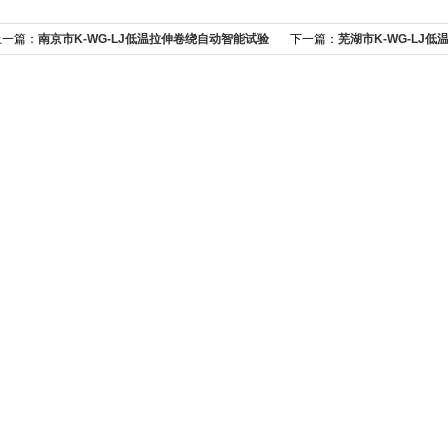
上一篇：
南京市K-WG-LJ低温拉伸卷绕自动智能试验
下一篇：
芜湖市K-WG-LJ
箱产品使用条件
箱易操作方法