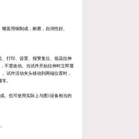
。螺套用铜制成，耐磨，自润性好。
位、打印、设置、报警复位、低温拉伸
，不需改动。当试件开始拉伸时立即显
）。试件活动夹头移动到两端位置时，
撞车。
成。也可使用实际上与图
1
设备相当的
内。