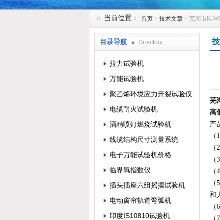
当前位置：
首页
>
技术文章
> 芜湖市K-
苏州凯特尔仪器设备有限公司
技
目录导航
Directory
拉力试验机
万能试验机
聚乙烯环境应力开裂试验仪
芜
电缆耐火试验机
高
酒精喷灯燃烧试验机
产
（
线缆结构尺寸测量系统
（
电子万能试验机价格
（
临界氧指数仪
（
（
插头插座六组摇摆试验机
和
电动窗帘轨道弯弧机
（
印度IS10810试验机
（