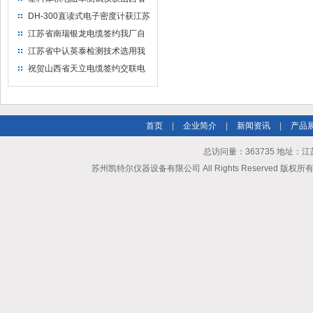
水利机械厂选用
DH-300直读式电子密度计获江苏
省苏州市安信塑业选用
江苏省南瑞银龙电缆签约我厂自
然换气老化箱等电缆检测设备
江苏省中认英泰检测技术选用我
厂自然换气老化试验箱
祝贺山西省天立电缆签约交联电
缆（纵横）切片机和电缆刨片机
首页
|
企业简介
|
新闻资讯
|
产品
总访问量：363735 地址
苏州凯特尔仪器设备有限公司 All Rights Reserved 版权所