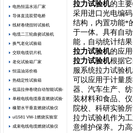
拉力试验机
的主要
电热恒温水浴厂家
采用进口光电编码
导体直流双臂电桥
结构，内置功能*
线材卷绕扭转试验机
于一体。具有自动
电缆二三轮曲挠试验机
能，自动统计结果
换气老化试验箱
拉力试验机
的应用
交联电缆切片机
拉力试验机
根据它
老化试验箱厂家
服系统拉力试验机
恒温油浴价格
可以应用于计量质
热稳定性试验箱
器、汽车生产、纺
低温拉伸卷绕自动智能试验机
装材料和食品、仪
单根电线电缆垂直燃烧试验仪
院校、科研实验所
橡塑水平垂直燃烧试验仪
拉力试验机作为工
ul1581 VW-1燃烧实验室
意维护保养。力高
成束电线电缆燃烧试验仪