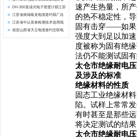
速产生热量，所产
水利机械厂选用
DH-300直读式电子密度计获江苏
省苏州市安信塑业选用
的热不稳定性，导
江苏省南瑞银龙电缆签约我厂自
然换气老化箱等电缆检测设备
江苏省中认英泰检测技术选用我
固有击穿——如果
厂自然换气老化试验箱
祝贺山西省天立电缆签约交联电
强度大到足以加速
缆（纵横）切片机和电缆刨片机
度被称为固有绝缘
法仍不能测试固有
太仓市绝缘耐电压
及涉及的标准
绝缘材料的性质
固态工业绝缘材料
陷。试样上常常发
有时甚至是那些远
将决定测试的结果
太仓市绝缘耐电压