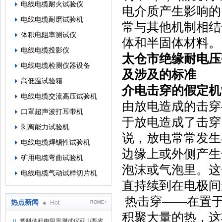
电线电缆耐火试验仪
电介质产生影响的
电线电缆耐磨试验机
常与其他机制相结
体积电阻率测试仪
体和半固体材料。
电线电缆投影仪
太仓市绝缘耐电压
电线电缆检测仪器设备
及涉及的标准
高低温试验箱
介电击穿的假定机
电线电缆交流高压试验机
由放电造成的击穿
口罩超声波打耳带机
于放电造成了击穿
剥离能力试验机
说，放电常常发生
电线电缆焊锡性试验机
边缘上或外侧产生
矿用电缆弯曲试验机
泡沫或气泡里。这
电线电缆气动试样切片机
直持续到在电极间
热击穿——在置于
热点新闻
Hot
ROME+
积聚大量的热，这
塑料体积电阻率测试仪获山西省