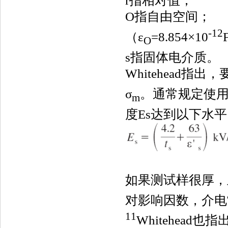
r指相对值；
O指自由空间；
-12
（ε
=8.854×10
O
s指固体电介质。
Whitehead指
σ
。通常规定使
m
度Es达到以下水
如果测试样很厚，
对影响因数，介电
11
Whitehead