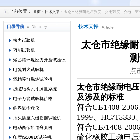
当前位置：
首页
>
技术文章
> 太仓市绝缘耐电压强度、介电强度、介电击
苏州凯特尔仪器设备有限公司
技术支持
目录导航
Directory
Article
拉力试验机
太仓市绝缘耐
万能试验机
测
聚乙烯环境应力开裂试验仪
电缆耐火试验机
点击
酒精喷灯燃烧试验机
太仓市绝缘耐电压
线缆结构尺寸测量系统
及涉及的标准
电子万能试验机价格
符合GB1408-2006
临界氧指数仪
1999、HG/T3330
插头插座六组摇摆试验机
符合
GB/1408-200
电动窗帘轨道弯弧机
硫化橡胶工频电压
印度IS10810试验机