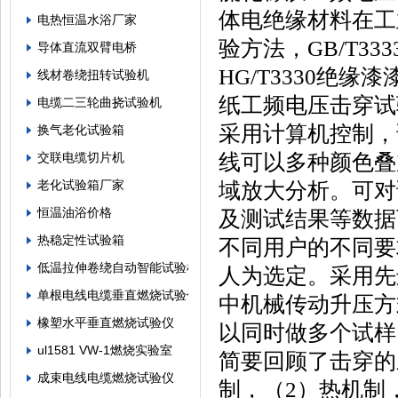
体电绝缘材料在工
电热恒温水浴厂家
验方法，GB/T33
导体直流双臂电桥
HG/T3330绝缘漆
线材卷绕扭转试验机
纸工频电压击穿试
电缆二三轮曲挠试验机
采用计算机控制，
换气老化试验箱
线可以多种颜色叠
交联电缆切片机
老化试验箱厂家
域放大分析。可对
恒温油浴价格
及测试结果等数据
热稳定性试验箱
不同用户的不同要
低温拉伸卷绕自动智能试验机
人为选定。采用先
单根电线电缆垂直燃烧试验仪
中机械传动升压方
橡塑水平垂直燃烧试验仪
以同时做多个试样
ul1581 VW-1燃烧实验室
简要回顾了击穿的
成束电线电缆燃烧试验仪
制，（2）热机制