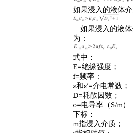
如果浸入的液体介
（
如果浸入的液体
为：
（
式中：
E=绝缘强度；
f=频率；
ε和ε′=介电常数；
D=耗散因数；
o=电导率（S/m）
下标：
m指浸入介质；