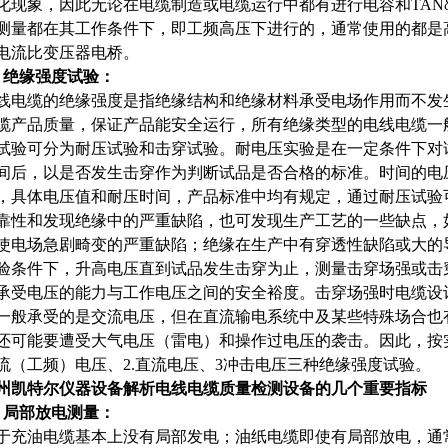
化现象，因此无论在电缆制造或电缆运行中都有进行电容和TANδ
测量都在其工作条件下，即工频高压下进行的，通常使用的都是
电流比变压器电桥。
、绝缘强度试验：
线电缆的绝缘强度是指绝缘结构和绝缘材料承受电场作用而不发
缆产品质量，保证产品能安全运行，所有绝缘类型的电线电缆一
试验可分为耐压试验和击穿试验。耐电压实验是在一定条件下对
间后，以是否发生击穿作为判断试品是否合格的标准。时间的电
，具体电压值和耐压时间，产品标准中均有规定，通过耐压试验
靠性和发现绝缘中的严重缺陷，也可发现生产工艺的一些缺点，
使电场急剧畸变的严重缺陷；绝缘在生产中有穿透性缺陷或大的
验条件下，升高电压直到试品发生击穿为止，测量击穿场强或击
承受电压的能力与工作电压之间的安全裕度。击穿场强时电缆设
一般承受的是交流电压，但在直流输电系统中及某些特殊场合也
还可能要遭受大气电压（雷电）和操作过电压的袭击。因此，按实
流（工频）电压、2.直流电压、3冲击电压三种绝缘强度试验。
州凯特尔仪器设备解析电线电缆质量检测设备的几个重要指标
、局部放电测量：
于充油电缆基本上没有局部发电；油纸电缆即使有局部放电，通