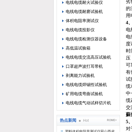
劣
电线电缆耐火试验仪
的
电线电缆耐磨试验机
用
体积电阻率测试仪
4
电
电线电缆投影仪
电
电线电缆检测仪器设备
度
高低温试验箱
时
电线电缆交流高压试验机
压
可
口罩超声波打耳带机
有
剥离能力试验机
试
电线电缆焊锡性试验机
缆
中
矿用电缆弯曲试验机
缆
电线电缆气动试样切片机
交
蘇
热点新闻
Hot
ROME+
5
对
塑料体积电阻率测试仪获山西省