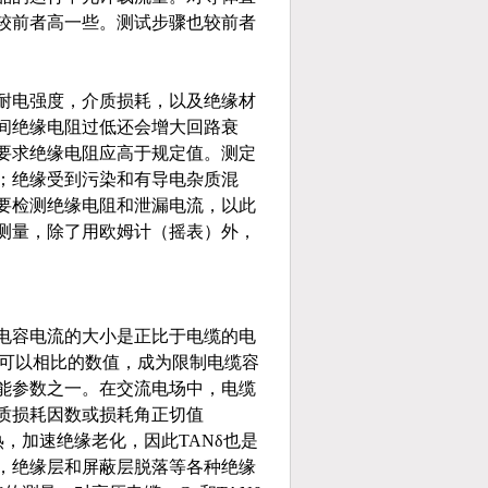
较前者高一些。测试步骤也较前者
耐电强度，介质损耗，以及绝缘材
间绝缘电阻过低还会增大回路衰
要求绝缘电阻应高于规定值。测定
；绝缘受到污染和有导电杂质混
要检测绝缘电阻和泄漏电流，以此
测量，除了用欧姆计（摇表）外，
电容电流的大小是正比于电缆的电
流可以相比的数值，成为限制电缆容
能参数之一。在交流电场中，电缆
质损耗因数或损耗角正切值
，加速绝缘老化，因此TANδ也是
，绝缘层和屏蔽层脱落等各种绝缘