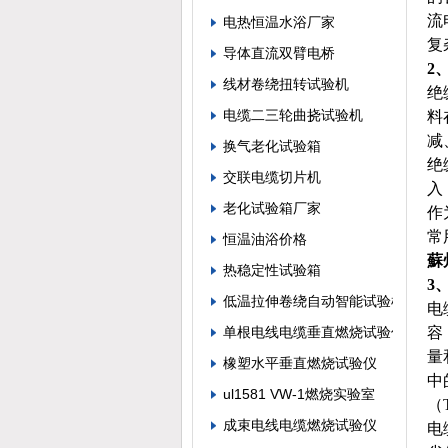
流
电热恒温水浴厂家
复
导体直流双臂电桥
2
线材卷绕扭转试验机
绝
电缆二三轮曲挠试验机
料
减
换气老化试验箱
绝
交联电缆切片机
入
老化试验箱厂家
作
常
恒温油浴价格
蘇
热稳定性试验箱
3
低温拉伸卷绕自动智能试验机
电
单根电线电缆垂直燃烧试验仪
容
量
橡塑水平垂直燃烧试验仪
中
ul1581 VW-1燃烧实验室
（
成束电线电缆燃烧试验仪
电