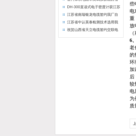
些
水利机械厂选用
DH-300直读式电子密度计获江苏
电
省苏州市安信塑业选用
江苏省南瑞银龙电缆签约我厂自
重
然换气老化箱等电缆检测设备
江苏省中认英泰检测技术选用我
放
厂自然换气老化试验箱
祝贺山西省天立电缆签约交联电
（
缆（纵横）切片机和电缆刨片机
6
老
的
环
加
后
较
电
为
质