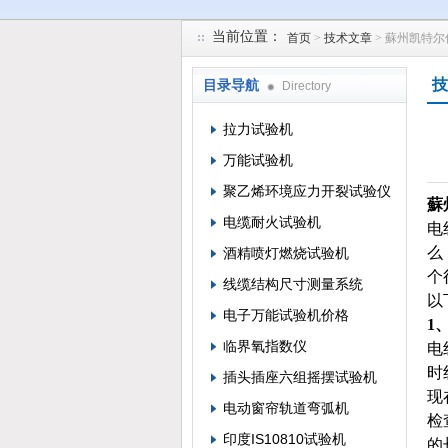
当前位置：
首页
>
技术文章
> 蘇州凯特
苏州凯特尔仪器设备有限公司
技
目录导航
Directory
拉力试验机
万能试验机
聚乙烯环境应力开裂试验仪
蘇
电缆耐火试验机
电
么
酒精喷灯燃烧试验机
个
线缆结构尺寸测量系统
以
电子万能试验机价格
1
临界氧指数仪
电
时
插头插座六组摇摆试验机
现
电动窗帘轨道弯弧机
检
印度IS10810试验机
的