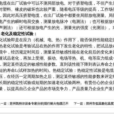
电缆在出厂试验中可以不测局部放电。对于挤塑电缆，不但产生
对塑料、橡皮的破坏也比较严重，随着电压等级的提高，工作场
，因此对高压挤塑电缆，在出厂试验中都要坐局部放电测量。局
电产生的瞬时电荷交换，测量放电脉冲（电测法）；也可根据放
声测法）；还可根据放电产生的光，测量光的强度（光测法）。
、老化及稳定性试验：
化试验即是在应力（机械、电、热）作用下，能否保持性能稳定
热老化试验是考验试品在热的作用下发生老化的特性，把试品放
境中，经历规定时间后，测量某些敏感性能在老化前后的变化来
速试品老化，再加上受潮、振动、电场等热、机、电等应力组成
，测定某些选定的敏感性能参数。直到该性能下降到表认寿命之
短的寿命L(试样加热的时间)。热稳定试验：热稳定性试验是电
压，在经历一定周期加热之后，测定某些敏感的性能参数来评定
长期的稳定性试验或短期的加速老化试验两种。有责任心的企业
量，以提高自己企业产品的市场竞争力，产品质量乃企业生产发
上一篇：
苏州凯特尔设备专家分析|现行耐火电缆已不
下一篇：
郑州市低温脆化温度
适应现代消防要求