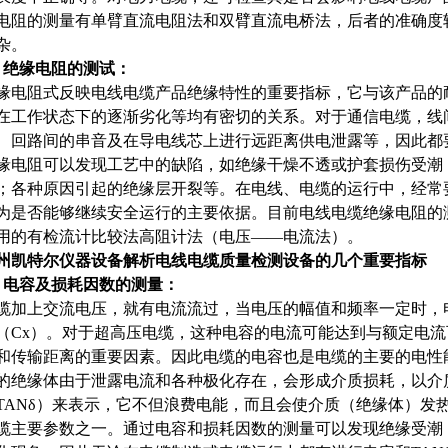
电阻的测量有单臂直流电阻法和双臂直流电桥法，后者的准确度
杂。
、绝缘电阻的测试：
缘电阻式反映电线电缆产品绝缘特性的重要指标，它与该产品的
在工作状态下的逐渐劣化等均有密切的关系。对于通信电缆，线
、回路间的串音及在导电线芯上进行远距离供电泄露等，因此都
缘电阻可以发现工艺中的缺陷，如绝缘干燥不透或护套损伤受潮
；各种原因引起的绝缘层开裂等。在电线、电缆的运行中，经常
为是否能够继续安全运行的主要依据。目前电线电缆绝缘电阻的
用的有检流计比较法高阻计法（电压——电流法）。
州凯特尔仪器设备解析电线电缆质量检测设备的几个重要指标
、电容及损耗因数的测量：
缆加上交流电压，就有电流流过，当电压的幅值和频率一定时，
（Cx）。对于超高压电缆，这种电容的电流可能达到与额定电
和传输距离的重要因素。因此电缆的电容也是电缆的主要的电性
的绝缘体由于泄露电流和各种极化存在，会形成介质损耗，以介
TANδ）来表示，它不但浪费电能，而且会使介质（绝缘体）发热
缆主要参数之一。通过电容和损耗因数的测量可以发现绝缘受潮