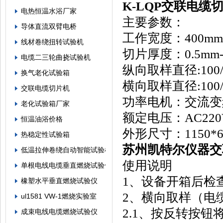
K-LQP交联电缆
电热恒温水浴厂家
主要参数：
导体直流双臂电桥
工作宽度：400m
线材卷绕扭转试验机
切片厚度：0.5mm
电缆二三轮曲挠试验机
纵向取样直径:100/
换气老化试验箱
横向取样直径:100/
交联电缆切片机
功率电机：交流变
老化试验箱厂家
额定电压：AC220V
恒温油浴价格
外形尺寸：1150*6
热稳定性试验箱
苏州凯特尔仪器
低温拉伸卷绕自动智能试验机
使用说明
单根电线电缆垂直燃烧试验仪
1、设备开箱后检
橡塑水平垂直燃烧试验仪
2、横向取样（电
ul1581 VW-1燃烧实验室
2.1、按反转按
成束电线电缆燃烧试验仪