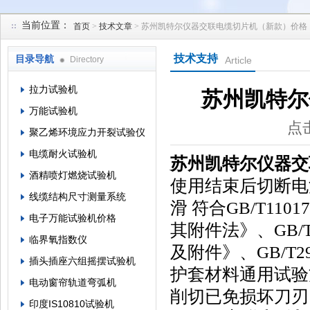
当前位置：
首页
>
技术文章
> 苏州凯特尔仪器交联电缆切片机（新款）价格
苏州凯特尔仪器设备有限公司
技术支持
目录导航
Directory
Article
拉力试验机
苏州凯特尔
万能试验机
点击
聚乙烯环境应力开裂试验仪
电缆耐火试验机
苏州凯特尔仪器交
酒精喷灯燃烧试验机
使用结束后切断电
线缆结构尺寸测量系统
滑 符合GB/T11
电子万能试验机价格
其附件法》、GB/T
临界氧指数仪
及附件》、GB/T295
插头插座六组摇摆试验机
护套材料通用试验
电动窗帘轨道弯弧机
削切已免损坏刀刃
印度IS10810试验机