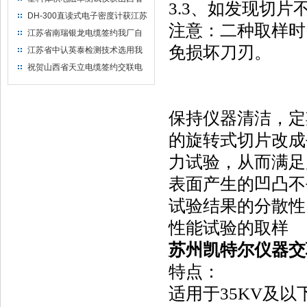
3.3、如发现切
水利机械厂选用
DH-300直读式电子密度计获江苏
注意：二种取样时
省苏州市安信塑业选用
江苏省南瑞银龙电缆签约我厂自
然换气老化箱等电缆检测设备
免损坏刀刃。
江苏省中认英泰检测技术选用我
厂自然换气老化试验箱
祝贺山西省天立电缆签约交联电
缆（纵横）切片机和电缆刨片机
保持仪器清洁，定
的旋转式切片改成
力试验，从而满足
表面产生的凹凸不
试验结果的分散性
性能试验的取样
苏州凯特尔仪器交
特点：
适用于35KV及