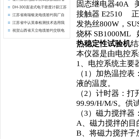
固态继电器40A
水利机械厂选用
DH-300直读式电子密度计获江苏
接触器 E2510 
省苏州市安信塑业选用
江苏省南瑞银龙电缆签约我厂自
然换气老化箱等电缆检测设备
发热丝800W，SU
江苏省中认英泰检测技术选用我
厂自然换气老化试验箱
祝贺山西省天立电缆签约交联电
烧杯 SB1000ML
缆（纵横）切片机和电缆刨片机
热稳定性试验机
结
本仪器是由电控系
1、电控系统主要
（1）加热温控表
液的温度。
（2）计时器：打
99.99/H/M/S
（3）磁力搅拌器
A、磁力搅拌的目
B、将磁力搅拌子