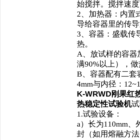
始搅拌。搅拌速度
2、加热器：内置
导给容器里的传导
3、容器：盛载传
热。
A、放试样的容器
满90%以上），
B、容器配有二套
4mm与内径：12~
K-WRWD刚果
热稳定性试验机
试
1.试验设备：
a）长为110mm、
封（如用熔融方法