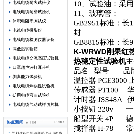
10、试验油：采
电线电缆耐火试验仪
11、玻璃管：
电线电缆耐磨试验机
体积电阻率测试仪
GB2951标准：长
电线电缆投影仪
封
电线电缆检测仪器设备
GB8815标准：长
高低温试验箱
K-WRWD刚果
电线电缆交流高压试验机
热稳定性试验机
主
口罩超声波打耳带机
品名 型号 品
剥离能力试验机
温控器 PCE3000
电线电缆焊锡性试验机
传感器 PT100 
矿用电缆弯曲试验机
计时器 JSS48A
电线电缆气动试样切片机
小按钮 220v 
船型开关 4P 
热点新闻
Hot
ROME+
搅拌器 H-78 
塑料体积电阻率测试仪获山西省