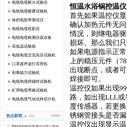
电线电缆耐火试验仪
恒温水浴锅
控温仪
电线电缆耐磨试验机
首先如果温控仪显
体积电阻率测试仪
确认加热元件无问
电线电缆投影仪
情况，则继电器驱
电线电缆检测仪器设备
损坏。那么我们只
高低温试验箱
如果电源指示正常
电线电缆交流高压试验机
上的稳压元件（78
口罩超声波打耳带机
出现断点，或者可
剥离能力试验机
焊接即可。
电线电缆焊锡性试验机
温控仪如果出现9
矿用电缆弯曲试验机
路，如出现LLL
电线电缆气动试样切片机
度传感器，若更换
锈钢管接头是否漏
热点新闻
Hot
ROME+
温控仪出现显示温
塑料体积电阻率测试仪获山西省