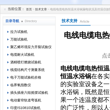
当前位置：
首页
>
技术文章
> 电线电缆电热恒温水浴锅漏电状况及控温仪故
苏州凯特尔仪器设备有限公司
技术支持
目录导航
Directory
Article
拉力试验机
电线电缆电热
万能试验机
聚乙烯环境应力开裂试验仪
电缆耐火试验机
点击
酒精喷灯燃烧试验机
电线电缆电热恒温
线缆结构尺寸测量系统
恒温水浴锅
在各实
电子万能试验机价格
的实验室设备之一
临界氧指数仪
水浴锅，既然是恒
插头插座六组摇摆试验机
果一个连温度都不
电动窗帘轨道弯弧机
的广泛性，所以人
印度IS10810试验机