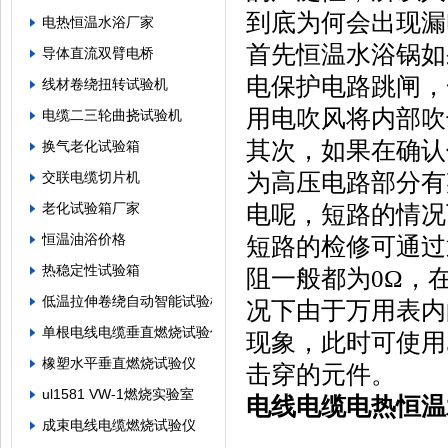
到底为何会出现漏
电热恒温水浴厂家
首先恒温水浴锅如
导体直流双臂电桥
电保护电路跳闸，
线材卷绕扭转试验机
用电吹风将内部吹
电缆二三轮曲挠试验机
其次，如果在确认
换气老化试验箱
为高压电路部分有
交联电缆切片机
老化试验箱厂家
电呢，短路的情况
恒温油浴价格
短路的检修可通过
热稳定性试验箱
阻一般都为0Ω，
低温拉伸卷绕自动智能试验机
况下由于万用表内
单根电线电缆垂直燃烧试验仪
现象，此时可使用5
橡塑水平垂直燃烧试验仪
击穿的元件。
ul1581 VW-1燃烧实验室
电线电缆电热恒温
成束电线电缆燃烧试验仪