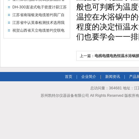
般也可判断为温度
水利机械厂选用
DH-300直读式电子密度计获江苏
省苏州市安信塑业选用
温控在水浴锅中的
江苏省南瑞银龙电缆签约我厂自
然换气老化箱等电缆检测设备
江苏省中认英泰检测技术选用我
程度的决定恒温水
厂自然换气老化试验箱
祝贺山西省天立电缆签约交联电
们也要学会一一排
缆（纵横）切片机和电缆刨片机
上一篇：
电线电缆电热恒温水浴锅
点
首页
|
企业简介
|
新闻资讯
|
产品
总访问量：364681 地址
苏州凯特尔仪器设备有限公司 All Rights Reserved 版权所