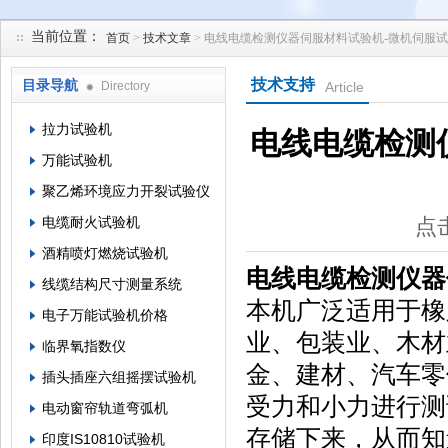
当前位置：
首页
>
技术文章
> 电线电缆检测仪器伺服材料试验机-微机伺服试
苏州凯特尔仪器设备有限公司
技术支持
目录导航
Directory
Article
拉力试验机
电线电缆检测
万能试验机
聚乙烯环境应力开裂试验仪
电缆耐火试验机
点击
酒精喷灯燃烧试验机
电线电缆检测仪器
线缆结构尺寸测量系统
本机广泛适用于橡
电子万能试验机价格
业、包装业、木材
临界氧指数仪
金、建材、汽车零
插头插座六组摇摆试验机
受力和小力进行测
电动窗帘轨道弯弧机
存储下来，从而知
印度IS10810试验机