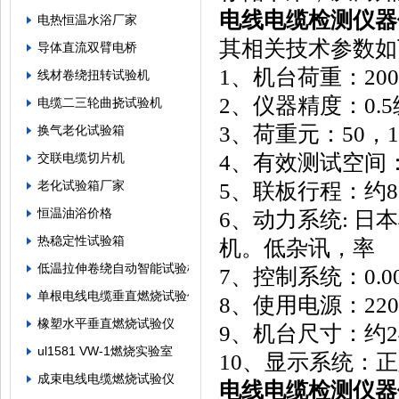
电线电缆检测仪器
电热恒温水浴厂家
其相关技术参数如
导体直流双臂电桥
1、机台荷重：200
线材卷绕扭转试验机
2、仪器精度：0.5
电缆二三轮曲挠试验机
3、荷重元：50，100
换气老化试验箱
4、有效测试空间：45
交联电缆切片机
老化试验箱厂家
5、联板行程：约8
恒温油浴价格
6、动力系统: 
热稳定性试验箱
机。低杂讯，率
低温拉伸卷绕自动智能试验机
7、控制系统：0.001
单根电线电缆垂直燃烧试验仪
8、使用电源：220
橡塑水平垂直燃烧试验仪
9、机台尺寸：约240k
ul1581 VW-1燃烧实验室
10、显示系统：
成束电线电缆燃烧试验仪
电线电缆检测仪器