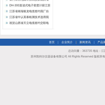
水利机械厂选用
DH-300直读式电子密度计获江苏
省苏州市安信塑业选用
江苏省南瑞银龙电缆签约我厂自
然换气老化箱等电缆检测设备
江苏省中认英泰检测技术选用我
厂自然换气老化试验箱
祝贺山西省天立电缆签约交联电
缆（纵横）切片机和电缆刨片机
首页
|
企业简介
|
新闻资讯
|
产品
总访问量：363735 地址
苏州凯特尔仪器设备有限公司 All Rights Reserved 版权所