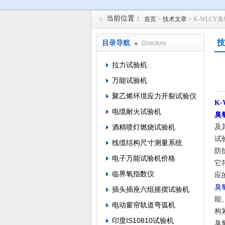
当前位置：
首页
>
技术文章
> K-WLC
苏州凯特尔仪器设备有限公司
技
目录导航
Directory
拉力试验机
万能试验机
聚乙烯环境应力开裂试验仪
K
电缆耐火试验机
臭
酒精喷灯燃烧试验机
及
试
线缆结构尺寸测量系统
防
电子万能试验机价格
它符
临界氧指数仪
应
臭
插头插座六组摇摆试验机
能
电动窗帘轨道弯弧机
构
印度IS10810试验机
臭