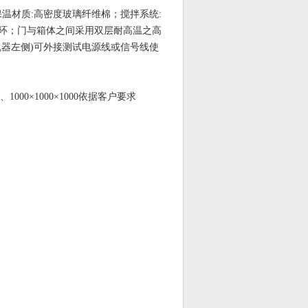
保温材质:高密度玻璃纤维棉；搅拌系统:
循环；门与箱体之间采用双层耐高温之高
机器左侧)可外接测试电源线或信号线使
0、1000×1000×1000依据客户要求