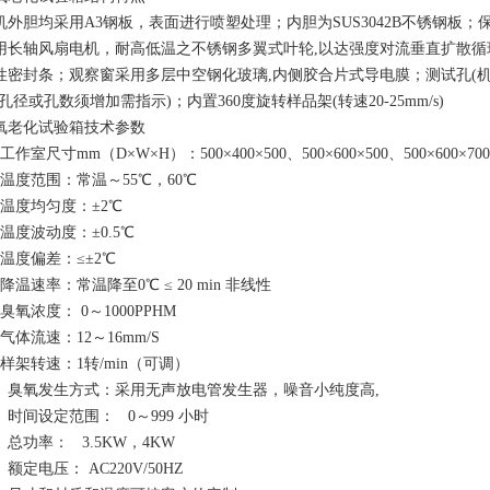
机外胆均采用A3钢板，表面进行喷塑处理；内胆为SUS3042B不锈钢板；
用长轴风扇电机，耐高低温之不锈钢多翼式叶轮,以达强度对流垂直扩散
性密封条；观察窗采用多层中空钢化玻璃,内侧胶合片式导电膜；测试孔(
(孔径或孔数须增加需指示)；内置360度旋转样品架(转速20-25mm/s)
氧老化试验箱技术参数
工作室尺寸mm（D×W×H）：500×400×500、500×600×500、500×600×70
、温度范围：常温～55℃，60℃
、温度均匀度：±2℃
、温度波动度：±0.5℃
、温度偏差：≤±2℃
降温速率：常温降至0℃ ≤ 20 min 非线性
臭氧浓度： 0～1000PPHM
气体流速：12～16mm/S
、样架转速：1转/min（可调）
0、臭氧发生方式：采用无声放电管发生器，噪音小纯度高,
1、时间设定范围： 0～999 小时
2、总功率： 3.5KW，4KW
、额定电压： AC220V/50HZ