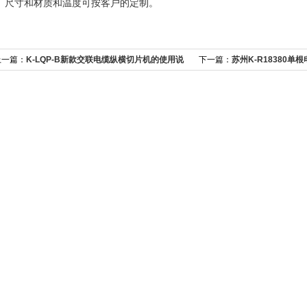
4、尺寸和材质和温度可按客户的定制。
上一篇：
K-LQP-B新款交联电缆纵横切片机的使用说
下一篇：
苏州K-R18380
明
机