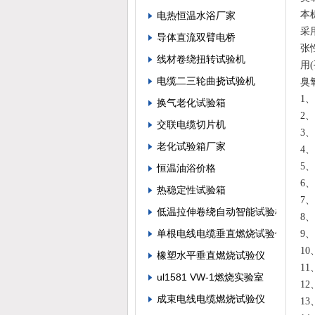
本
电热恒温水浴厂家
采
导体直流双臂电桥
张
线材卷绕扭转试验机
用
电缆二三轮曲挠试验机
臭
1、
换气老化试验箱
2
交联电缆切片机
3
老化试验箱厂家
4
5
恒温油浴价格
6、
热稳定性试验箱
7、
低温拉伸卷绕自动智能试验机
8、
单根电线电缆垂直燃烧试验仪
9
1
橡塑水平垂直燃烧试验仪
1
ul1581 VW-1燃烧实验室
1
成束电线电缆燃烧试验仪
13