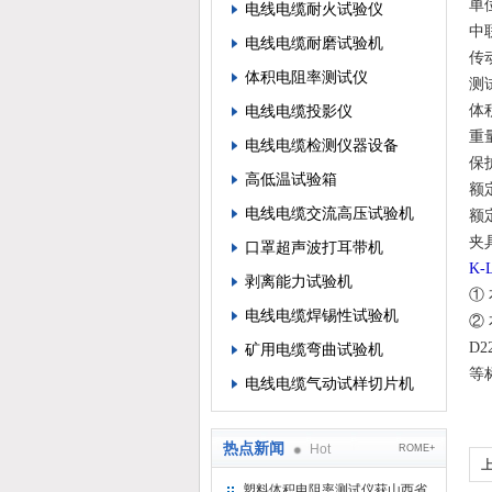
单
电线电缆耐火试验仪
中
电线电缆耐磨试验机
传
体积电阻率测试仪
测试
电线电缆投影仪
体积
重量
电线电缆检测仪器设备
保
高低温试验箱
额定
电线电缆交流高压试验机
额定
夹
口罩超声波打耳带机
K
剥离能力试验机
① 
电线电缆焊锡性试验机
② 
D2
矿用电缆弯曲试验机
等
电线电缆气动试样切片机
热点新闻
Hot
ROME+
塑料体积电阻率测试仪获山西省