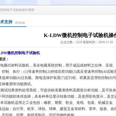
微机控制电子试验机操作规程
术支持
Article
K-LDW微机控制电子试验机操
点击次数：2210 更新时间：2019-11-20
-LDW微机控制电子试验机
概述：
.1.电脑式材料试验机，系全电脑系统控制，用于成品或材料之拉伸、压缩
、控制、执行：(1)等速率控制(2)持续负荷功能(3)真应变速率控制(4)试
量选择功能(6)过负载、限电流保护装置(7)定行程、荷重及迟滞性控制(8
延伸量测等功能测试。
.2.测试结果资料处理系统，可提供标准量测资料及图形分析功能，及可依
不同功能软体供选择，具各种单位显示转换功能，及使用彩色显示，及交
.3.本试验机适用之工业包括：橡胶、塑胶、鞋业、造纸、包装、机械五金
産品如：自行车、机车、球拍、球棒、建筑五金等材料、零件、链条、齿
、不织布、织带、电线等制品，均可作物性检验。