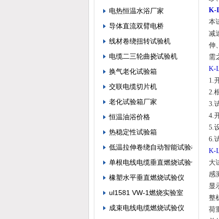
K
电热恒温水浴厂家
本
导体直流双臂电桥
减
线材卷绕扭转试验机
伸
电缆二三轮曲挠试验机
需
K
换气老化试验箱
1
交联电缆切片机
2
老化试验箱厂家
3
4
恒温油浴价格
5
热稳定性试验箱
6
低温拉伸卷绕自动智能试验机
K
单根电线电缆垂直燃烧试验仪
大
感
橡塑水平垂直燃烧试验仪
显
ul1581 VW-1燃烧实验室
整机
成束电线电缆燃烧试验仪
荷重