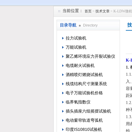
当前位置：
首页
>
技术文章
> K-LDW
苏州凯特尔仪器设备有限公司
技
目录导航
Directory
拉力试验机
万能试验机
聚乙烯环境应力开裂试验仪
K
电缆耐火试验机
1.
酒精喷灯燃烧试验机
1
入
线缆结构尺寸测量系统
容
电子万能试验机价格
距
临界氧指数仪
1
种
插头插座六组摇摆试验机
1
电动窗帘轨道弯弧机
用
印度IS10810试验机
纱