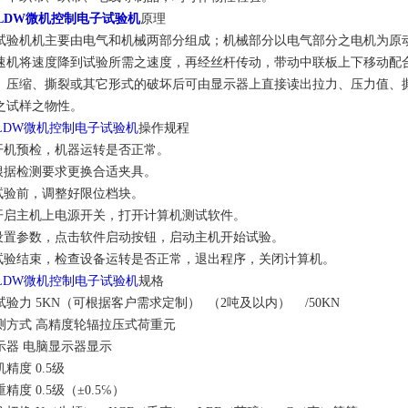
-LDW微机控制电子试验机
原理
试验机机主要由电气和机械两部分组成；机械部分以电气部分之电机为原
速机将速度降到试验所需之速度，再经丝杆传动，带动中联板上下移动配
、压缩、撕裂或其它形式的破坏后可由显示器上直接读出拉力、压力值、
之试样之物性。
-LDW微机控制电子试验机
操作规程
.开机预检，机器运转是否正常。
.根据检测要求更换合适夹具。
.试验前，调整好限位档块。
.开启主机上电源开关，打开计算机测试软件。
.设置参数，点击软件启动按钮，启动主机开始试验。
.试验结束，检查设备运转是否正常，退出程序，关闭计算机。
-LDW微机控制电子试验机
规格
试验力 5KN（可根据客户需求定制） （2吨及以内） /50KN
测方式 高精度轮辐拉压式荷重元
示器 电脑显示器显示
精度 0.5级
精度 0.5级（±0.5℅）