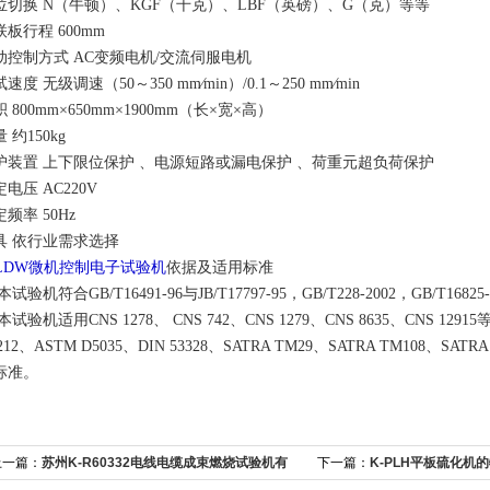
位切换 N（牛顿）、KGF（千克）、LBF（英磅）、G（克）等等
联板行程 600mm
动控制方式 AC变频电机/交流伺服电机
速度 无级调速（50～350 mm∕min）/0.1～250 mm∕min
 800mm×650mm×1900mm（长×宽×高）
 约150kg
护装置 上下限位保护 、电源短路或漏电保护 、荷重元超负荷保护
电压 AC220V
频率 50Hz
具 依行业需求选择
-LDW微机控制电子试验机
依据及适用标准
本试验机符合GB/T16491-96与JB/T17797-95，GB/T228-2002，GB/T168
本试验机适用CNS 1278、 CNS 742、CNS 1279、CNS 8635、CNS 12
212、ASTM D5035、DIN 53328、SATRA TM29、SATRA TM108、SATRA 
标准。
上一篇：
苏州K-R60332电线电缆成束燃烧试验机有
下一篇：
K-PLH平板硫化机