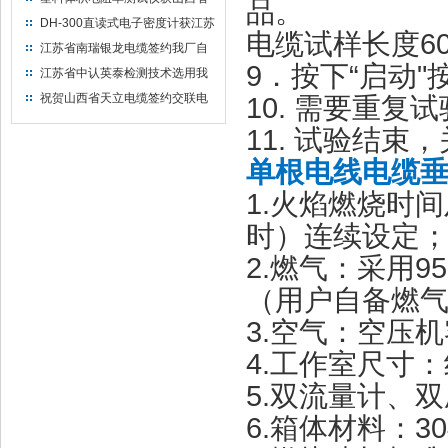
品。
水利机械厂选用
DH-300直读式电子密度计获江苏
电缆试样长度60
省苏州市安信塑业选用
江苏省南瑞银龙电缆签约我厂自
9．按下“启动
然换气老化箱等电缆检测设备
江苏省中认英泰检测技术选用我
厂自然换气老化试验箱
祝贺山西省天立电缆签约交联电
10. 需要重
缆（纵横）切片机和电缆刨片机
11. 试验结
单根电线电缆
1.火焰燃烧时间
时）连续设定
2.燃气：采用9
（用户自备燃
3.空气：空压
4.工作室尺寸：约
5.双流量计、
6.箱体材料：3