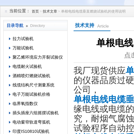
当前位置：
首页
>
技术文章
> 单根电线电缆垂直燃烧试验机的使用说明
苏州凯特尔仪器设备有限公司
技术支持
目录导航
Directory
Article
拉力试验机
单根电线
万能试验机
点击
聚乙烯环境应力开裂试验仪
电缆耐火试验机
我厂现货供应
酒精喷灯燃烧试验机
的仪器品质过
线缆结构尺寸测量系统
公司，
电子万能试验机价格
单根电线电缆
临界氧指数仪
缘电线或电缆的
插头插座六组摇摆试验机
究，耐烟气腐
电动窗帘轨道弯弧机
试验程序自动
印度IS10810试验机