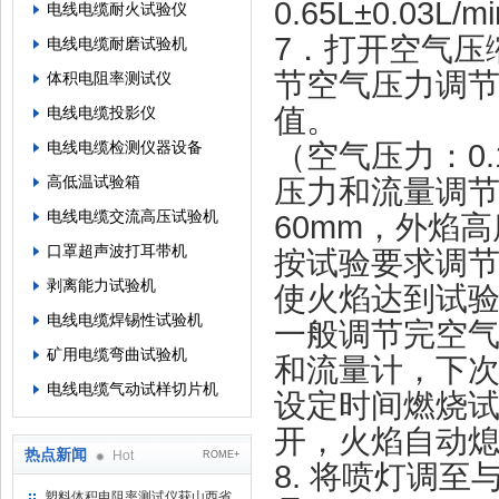
0.65L±0.0
电线电缆耐火试验仪
7．打开空气压
电线电缆耐磨试验机
节空气压力调
体积电阻率测试仪
值。
电线电缆投影仪
电线电缆检测仪器设备
（空气压力：0.1
高低温试验箱
压力和流量调节
电线电缆交流高压试验机
60mm，外焰高
口罩超声波打耳带机
按试验要求调
剥离能力试验机
使火焰达到试
电线电缆焊锡性试验机
一般调节完空
矿用电缆弯曲试验机
和流量计，下
电线电缆气动试样切片机
设定时间燃烧试
开，火焰自动
热点新闻
Hot
ROME+
8. 将喷灯调
塑料体积电阻率测试仪获山西省