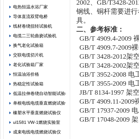
2002
、
GB/T3428-201
电热恒温水浴厂家
钢线、铜杆需要进行
导体直流双臂电桥
具。
线材卷绕扭转试验机
二、参考标准：
电缆二三轮曲挠试验机
GB/T 4909.4-2009
换气老化试验箱
GB/T 4909.7-2009
裸
交联电缆切片机
GB/T 3428-2012
架
GB/T 3428-2002
架
老化试验箱厂家
GB/T 3952-2008
电
恒温油浴价格
GB/T 3955-2009
电
热稳定性试验箱
JB/T 8134-1997
架
低温拉伸卷绕自动智能试验机
GB/T 4909.11-2009
单根电线电缆垂直燃烧试验仪
GB/T 17937-2009
电
橡塑水平垂直燃烧试验仪
GB/T 17048-2009
架
ul1581 VW-1燃烧实验室
成束电线电缆燃烧试验仪