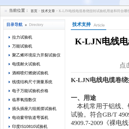
当前位置：
首页
>
技术文章
> K-LJN电线电缆卷绕扭转试验机用途和符合
苏州凯特尔仪器设备有限公司
技术支持
目录导航
Directory
Article
拉力试验机
K-LJN电
万能试验机
聚乙烯环境应力开裂试验仪
电缆耐火试验机
点击
酒精喷灯燃烧试验机
K-LJN
电线电缆卷绕
线缆结构尺寸测量系统
电子万能试验机价格
一、用途
临界氧指数仪
本机常用于铝线、
插头插座六组摇摆试验机
试验。符合
GB/T 490
电动窗帘轨道弯弧机
4909.7-2009
《裸电线
印度IS10810试验机