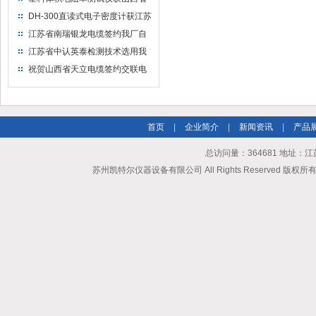
水利机械厂选用
DH-300直读式电子密度计获江苏
省苏州市安信塑业选用
江苏省南瑞银龙电缆签约我厂自
然换气老化箱等电缆检测设备
江苏省中认英泰检测技术选用我
厂自然换气老化试验箱
祝贺山西省天立电缆签约交联电
缆（纵横）切片机和电缆刨片机
首页
|
企业简介
|
新闻资讯
|
产品
总访问量：364681 地址
苏州凯特尔仪器设备有限公司 All Rights Reserved 版权所