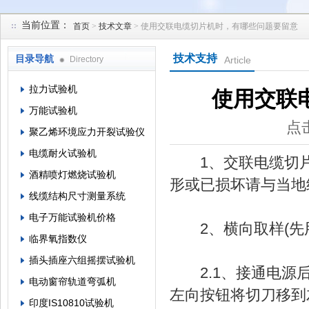
当前位置：
首页
>
技术文章
> 使用交联电缆切片机时，有哪些问题要留意
苏州凯特尔仪器设备有限公司
技术支持
目录导航
Directory
Article
拉力试验机
使用交联
万能试验机
点击
聚乙烯环境应力开裂试验仪
电缆耐火试验机
1、交联电缆切片
酒精喷灯燃烧试验机
形或已损坏请与当地
线缆结构尺寸测量系统
电子万能试验机价格
2、横向取样(先用
临界氧指数仪
插头插座六组摇摆试验机
2.1、接通电源后
电动窗帘轨道弯弧机
左向按钮将切刀移到
印度IS10810试验机