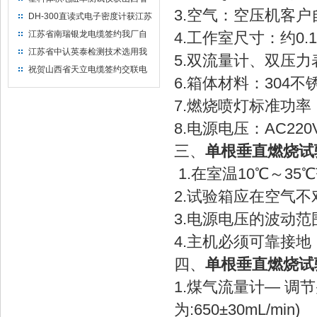
3.空气：空压机客户
水利机械厂选用
DH-300直读式电子密度计获江苏
省苏州市安信塑业选用
江苏省南瑞银龙电缆签约我厂自
4.工作室尺寸：约0.1
然换气老化箱等电缆检测设备
江苏省中认英泰检测技术选用我
5.双流量计、双压力
厂自然换气老化试验箱
祝贺山西省天立电缆签约交联电
6.箱体材料：304不
缆（纵横）切片机和电缆刨片机
7.燃烧喷灯标准功率
8.电源电压：AC220
三、
单根垂直燃烧试
1.在室温10℃～3
2.试验箱应在空气
3.电源电压的波动范
4.主机必须可靠接地
四、
单根垂直燃烧试
1.煤气流量计— 调
为:650±30mL/min)