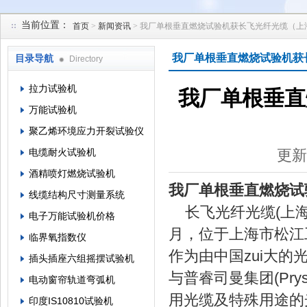
当前位置：
首页
>
新闻资讯
> 我厂单根垂直燃烧试验机获长飞光纤光缆（上
苏州凯特尔仪器设备有限公司
我厂单根垂直燃烧试验机获
目录导航
Directory
拉力试验机
我厂单根垂直
万能试验机
聚乙烯环境应力开裂试验仪
电缆耐火试验机
更新
酒精喷灯燃烧试验机
我厂单根垂直燃烧试
线缆结构尺寸测量系统
长飞光纤光缆(上海)
电子万能试验机价格
月，位于上海市松江工
临界氧指数仪
作为由中国zui大的
插头插座六组摇摆试验机
与普睿司曼集团(Pr
电动窗帘轨道弯弧机
用光缆及特殊用途的
印度IS10810试验机