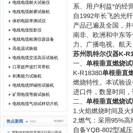
电线电缆耐火试验仪
系、用户利益*的经
电线电缆耐磨试验机
自1992年长飞的
体积电阻率测试仪
产品已遍及全国，并
电线电缆投影仪
南非、欧洲和中东等
电线电缆检测仪器设备
力、广播电视、航天
高低温试验箱
苏州凯特尔仪器K-R
电线电缆交流高压试验机
一、
单根垂直燃烧试
口罩超声波打耳带机
K-R18380
单根垂直
剥离能力试验机
燃烧特性。本试验设
电线电缆焊锡性试验机
进口件，数显时间，
矿用电缆弯曲试验机
二、
单根垂直燃烧试
电线电缆气动试样切片机
1.火焰燃烧时间及火焰
2.燃气：采用95
热点新闻
Hot
ROME+
自备YQB-802型减
塑料体积电阻率测试仪获山西省