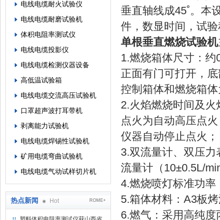
电线电缆耐火试验仪
垂直轴线成45˚。
电线电缆耐磨试验机
件，数显时间，试验
体积电阻率测试仪
单根垂直燃烧试验机
电线电缆投影仪
1.燃烧箱体尺寸：约0.1
电线电缆检测仪器设备
正面有门可打开，底
高低温试验箱
控制箱体和燃烧箱体
电线电缆交流高压试验机
2.火焰燃烧时间及火焰
口罩超声波打耳带机
点火为自动高压点火
剥离能力试验机
仪器自动停止点火；
电线电缆焊锡性试验机
3.双流量计、双压力表
矿用电缆弯曲试验机
流量计（10±0.5L
电线电缆气动试样切片机
4.燃烧喷灯标准功率
5.箱体材料：A3板
热点新闻
Hot
ROME+
6.燃气：采用高纯
塑料体积电阻率测试仪获山西省