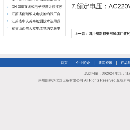
7.额定电压：AC220V
水利机械厂选用
DH-300直读式电子密度计获江苏
省苏州市安信塑业选用
江苏省南瑞银龙电缆签约我厂自
然换气老化箱等电缆检测设备
江苏省中认英泰检测技术选用我
厂自然换气老化试验箱
祝贺山西省天立电缆签约交联电
上一篇：
四川省新都美河线缆厂签
缆（纵横）切片机和电缆刨片机
首页
|
企业简介
|
新闻资讯
|
产品
总访问量：362624 地址
苏州凯特尔仪器设备有限公司 All Rights Reserved 版权所