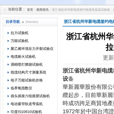
当前位置：
首页
>
新闻资讯
> 浙江省杭州华新电缆签约电缆高低温试验箱
苏州凯特尔仪器设备有限公司
浙江省杭州华新电缆签约电
目录导航
Directory
拉力试验机
浙江省杭州华
万能试验机
拉
聚乙烯环境应力开裂试验仪
电缆耐火试验机
更新
酒精喷灯燃烧试验机
浙江省杭州华新电缆
线缆结构尺寸测量系统
设
备
电子万能试验机价格
華新麗華股份有限公
临界氧指数仪
纜起步，目前華新麗
插头插座六组摇摆试验机
時成功跨足商貿地
电动窗帘轨道弯弧机
1972年於中国台
印度IS10810试验机