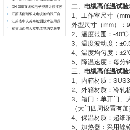
二、
电缆高低温试验
水利机械厂选用
DH-300直读式电子密度计获江苏
省苏州市安信塑业选用
江苏省南瑞银龙电缆签约我厂自
1、工作室尺寸（mm）
然换气老化箱等电缆检测设备
江苏省中认英泰检测技术选用我
外型尺寸（mm）：950
厂自然换气老化试验箱
祝贺山西省天立电缆签约交联电
2、温度范围：-40℃
缆（纵横）切片机和电缆刨片机
3、温度波动度：±0
4、温度均匀度：±2
5、降温速度：每分钟
三、
电缆高低温试验
1、内箱材质：SUS
2、外箱材质：冷轧
3、箱门：单开门、
（大门四周设置有
4、保温材质：超细
5、加热器：采用镍