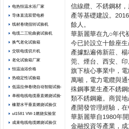
信線纜、不銹鋼材，
电热恒温水浴厂家
產等基礎建設。20
导体直流双臂电桥
餘人。
线材卷绕扭转试验机
華新麗華在九○年代
电缆二三轮曲挠试验机
今已於設立十餘座生
换气老化试验箱
交联电缆切片机
產據點遍佈新莊、楊
老化试验箱厂家
莞、煙台、西安、
恒温油浴价格
旗下核心事業中，電
热稳定性试验箱
萬噸，電力電纜與通
低温拉伸卷绕自动智能试验机
殊鋼事業生產不銹鋼
单根电线电缆垂直燃烧试验仪
類不銹鋼廠。商貿地
橡塑水平垂直燃烧试验仪
產開發管理經驗，在
ul1581 VW-1燃烧实验室
華新麗華自1980
成束电线电缆燃烧试验仪
金融投資等產業，成