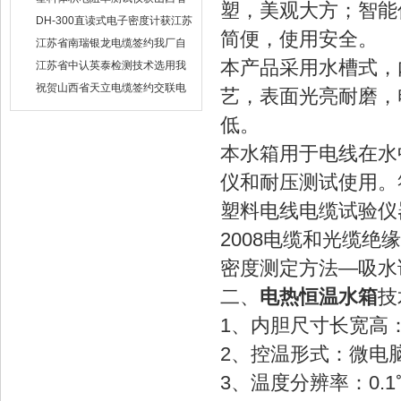
塑，美观大方；智能
水利机械厂选用
DH-300直读式电子密度计获江苏
简便，使用安全。
省苏州市安信塑业选用
江苏省南瑞银龙电缆签约我厂自
然换气老化箱等电缆检测设备
本产品采用水槽式，
江苏省中认英泰检测技术选用我
厂自然换气老化试验箱
祝贺山西省天立电缆签约交联电
艺，表面光亮耐磨，
缆（纵横）切片机和电缆刨片机
低。
本水箱用于电线在水
仪和耐压测试使用。符合
塑料电线电缆试验仪器设
2008电缆和光缆
密度测定方法—吸水
二、
电热恒温水箱
技
1、内胆尺寸长宽高：64
2、控温形式：微电脑
3、温度分辨率：0.