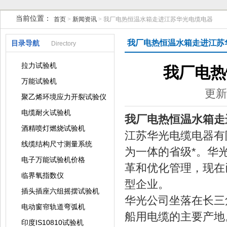
当前位置：
首页
>
新闻资讯
> 我厂电热恒温水箱走进江苏华光电缆电器
苏州凯特尔仪器设备有限公司
我厂电热恒温水箱走进江苏
目录导航
Directory
拉力试验机
我厂电热
万能试验机
更新
聚乙烯环境应力开裂试验仪
电缆耐火试验机
我厂电热恒温水箱走
酒精喷灯燃烧试验机
江苏华光电缆电器有
线缆结构尺寸测量系统
为一体的省级*。华
电子万能试验机价格
革和优化管理，现在已
临界氧指数仪
型企业。
插头插座六组摇摆试验机
华光公司坐落在长三角
电动窗帘轨道弯弧机
船用电缆的主要产地
印度IS10810试验机