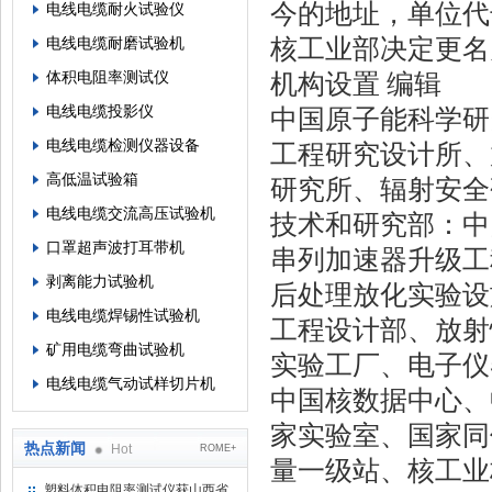
今的地址，单位代号为
电线电缆耐火试验仪
核工业部决定更名
电线电缆耐磨试验机
体积电阻率测试仪
机构设置 编辑
电线电缆投影仪
中国原子能科学研
电线电缆检测仪器设备
工程研究设计所、
高低温试验箱
研究所、辐射安全
电线电缆交流高压试验机
技术和研究部：中
口罩超声波打耳带机
串列加速器升级工
剥离能力试验机
后处理放化实验设
电线电缆焊锡性试验机
工程设计部、放射
矿用电缆弯曲试验机
实验工厂、电子仪
电线电缆气动试样切片机
中国核数据中心、
家实验室、国家同
热点新闻
Hot
ROME+
量一级站、核工业
塑料体积电阻率测试仪获山西省