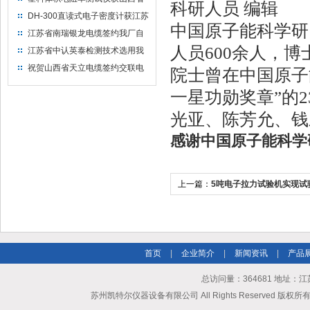
科研人员 编辑
水利机械厂选用
DH-300直读式电子密度计获江苏
中国原子能科学研
省苏州市安信塑业选用
江苏省南瑞银龙电缆签约我厂自
然换气老化箱等电缆检测设备
人员600余人，博
江苏省中认英泰检测技术选用我
厂自然换气老化试验箱
祝贺山西省天立电缆签约交联电
院士曾在中国原子
缆（纵横）切片机和电缆刨片机
一星功勋奖章”的
光亚、陈芳允、钱
感谢中国原子能科学
上一篇：
5吨电子拉力试验机实现试
调节
首页
|
企业简介
|
新闻资讯
|
产品
总访问量：364681 地址
苏州凯特尔仪器设备有限公司 All Rights Reserved 版权所