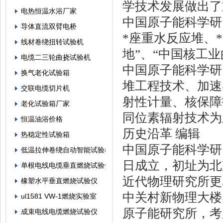
学技术发展做出了
电热恒温水浴厂家
中国原子能科学研
导体直流双臂电桥
*座重水反应堆、
线材卷绕扭转试验机
地”、“中国核工业
电缆二三轮曲挠试验机
中国原子能科学研
换气老化试验箱
堆工程技术、加速
交联电缆切片机
射性计量、核保障
老化试验箱厂家
同位素辐射技术为
恒温油浴价格
历史沿革 编辑
热稳定性试验箱
中国原子能科学研究
低温拉伸卷绕自动智能试验机
日成立，初址为北京
单根电线电缆垂直燃烧试验仪
近代物理研究所更
橡塑水平垂直燃烧试验仪
中关村新物理大楼
ul1581 VW-1燃烧实验室
原子能研究所，考
成束电线电缆燃烧试验仪