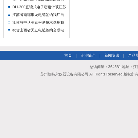
水利机械厂选用
DH-300直读式电子密度计获江苏
省苏州市安信塑业选用
江苏省南瑞银龙电缆签约我厂自
然换气老化箱等电缆检测设备
江苏省中认英泰检测技术选用我
厂自然换气老化试验箱
祝贺山西省天立电缆签约交联电
缆（纵横）切片机和电缆刨片机
首页
|
企业简介
|
新闻资讯
|
产品
总访问量：364681 地址
苏州凯特尔仪器设备有限公司 All Rights Reserved 版权所