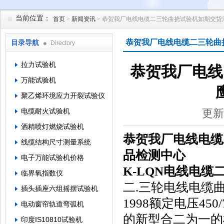
当前位置：
首页
>
新闻资讯
> 恭贺我厂电线电缆二三轮曲挠试验机如期交
苏州凯特尔仪器设备有限公司
恭贺我厂电线电缆二三轮曲
目录导航
Directory
拉力试验机
恭贺我厂电线
万能试验机
聚乙烯环境应力开裂试验仪
电缆耐火试验机
更新
酒精喷灯燃烧试验机
恭贺我厂电线电缆
线缆结构尺寸测量系统
品检测中心
电子万能试验机价格
K-LQN电线电缆
临界氧指数仪
二
.三轮电线电缆曲挠试
插头插座六组摇摆试验机
1998额定电压4
电动窗帘轨道弯弧机
的新型合二为一的
印度IS10810试验机