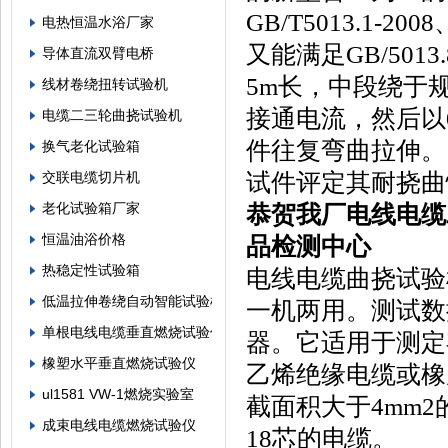
GB/T5013.1-200
电热恒温水浴厂家
又能满足GB/501
导体直流双臂电桥
5m长，中段绕于
线材卷绕扭转试验机
接通电流，然后以0
电缆二三轮曲挠试验机
件往复弯曲拉伸。
换气老化试验箱
试件评定其耐挠曲
交联电缆切片机
老化试验箱厂家
恭贺我厂电线电缆
恒温油浴价格
品检测中心
热稳定性试验箱
电线电缆曲挠试验
低温拉伸卷绕自动智能试验机
一机两用。测试数
单根电线电缆垂直燃烧试验仪
器。它适用于测定
橡塑水平垂直燃烧试验仪
乙烯绝缘电缆或橡
ul1581 VW-1燃烧实验室
截面积大于4mm
成束电线电缆燃烧试验仪
18芯的电缆。