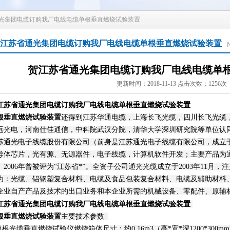
通光集团电缆订购我厂电线电缆单根垂直燃烧试验装置
江苏省通光集团电缆订购我厂电线电缆单根垂直燃烧试验装置
贺江苏省通光集团电缆订购我厂电线电缆单
更新时间：2018-11-13 点击次数：1256次
江苏省通光集团电缆订购我厂电线电缆单根垂直燃烧试验装置
根垂直燃烧试验装置
还得到江苏华通电缆，上海长飞光缆，四川长飞光缆
远光电，河南仕佳通信，中科院武汉分院，清华大学深圳研究院等单位认
苏通光电子线缆股份有限公司（前身是江苏通光电子线缆有限公司，成立于
导体芯片，光有源、无源器件，电子线缆，计算机软件开发；主要产品为
。2006年曾被评为“江苏省*”。全资子公司通光光缆成立于2003年11月，注
为：光缆、铝钢塑复合材料、电缆及食品包装复合材料、电缆及辅助材料
企业自产产品及技术的出口业务和本企业所需的机械设备、零配件、原辅
江苏省通光集团电缆订购我厂电线电缆单根垂直燃烧试验装置
根垂直燃烧试验装置
主要技术参数
.单根光缆垂直燃烧试验仪燃烧箱体尺寸：约0.16m3（高*宽*深1200*300mm