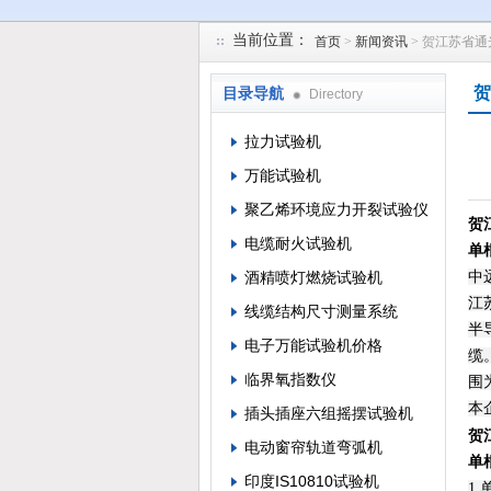
当前位置：
首页
>
新闻资讯
> 贺江苏省
苏州凯特尔仪器设备有限公司
贺
目录导航
Directory
拉力试验机
万能试验机
聚乙烯环境应力开裂试验仪
贺
电缆耐火试验机
单
酒精喷灯燃烧试验机
中
江
线缆结构尺寸测量系统
半
电子万能试验机价格
缆
临界氧指数仪
围
本
插头插座六组摇摆试验机
贺
电动窗帘轨道弯弧机
单
印度IS10810试验机
1