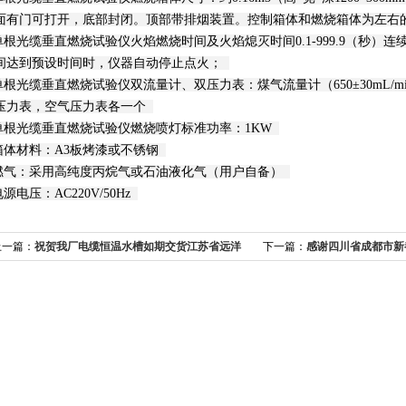
面有门可打开，底部封闭。顶部带排烟装置。控制箱体和燃烧箱体为左右
.单根光缆垂直燃烧试验仪火焰燃烧时间及火焰熄灭时间0.1-999.9（秒
间达到预设时间时，仪器自动停止点火；
.单根光缆垂直燃烧试验仪双流量计、双压力表：煤气流量计（650±30mL/min
压力表，空气压力表各一个
.单根光缆垂直燃烧试验仪燃烧喷灯标准功率：1KW
.箱体材料：A3板烤漆或不锈钢
.燃气：采用高纯度丙烷气或石油液化气（用户自备）
电源电压：AC220V/50Hz
上一篇：
祝贺我厂电缆恒温水槽如期交货江苏省远洋
下一篇：
感谢四川省成都市新
东泽电缆并使用正常
缆测量投影仪