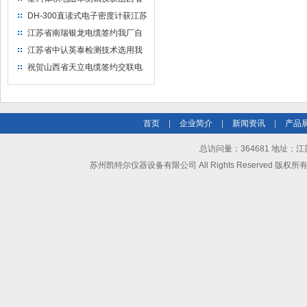
水利机械厂选用
DH-300直读式电子密度计获江苏
省苏州市安信塑业选用
江苏省南瑞银龙电缆签约我厂自
然换气老化箱等电缆检测设备
江苏省中认英泰检测技术选用我
厂自然换气老化试验箱
祝贺山西省天立电缆签约交联电
缆（纵横）切片机和电缆刨片机
首页
|
企业简介
|
新闻资讯
|
产品
总访问量：364681 地址
苏州凯特尔仪器设备有限公司 All Rights Reserved 版权所