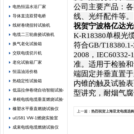
公司主要产品：各
电热恒温水浴厂家
线、光纤配件等。
导体直流双臂电桥
祝贺宁波格亿达光
线材卷绕扭转试验机
K-R18380单根
电缆二三轮曲挠试验机
符合GB/T18380.1-
换气老化试验箱
2008，IEC60332
交联电缆切片机
老化试验箱厂家
准。适用于检验和
恒温油浴价格
端固定并垂直置于
热稳定性试验箱
内锥的触及试验表
低温拉伸卷绕自动智能试验机
型讲究，耐烟气腐
单根电线电缆垂直燃烧试验仪
橡塑水平垂直燃烧试验仪
上一篇：
热烈祝贺上海亚龙电缆选
ul1581 VW-1燃烧实验室
验设备，燃烧试验设备等
成束电线电缆燃烧试验仪